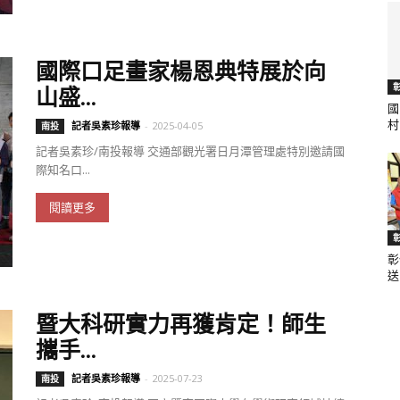
國際口足畫家楊恩典特展於向
山盛...
國
村.
記者吳素珍報導
-
2025-04-05
南投
記者吳素珍/南投報導 交通部觀光署日月潭管理處特別邀請國
際知名口...
閱讀更多
彰
送.
暨大科研實力再獲肯定！師生
攜手...
記者吳素珍報導
-
2025-07-23
南投