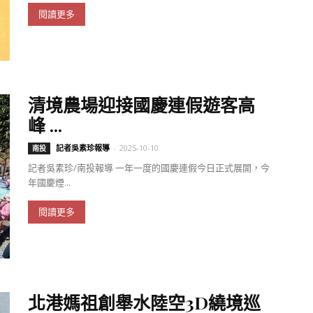
閱讀更多
清境農場迎接國慶連假遊客高
峰 ...
記者吳素珍報導
-
2025-10-10
南投
記者吳素珍/南投報導 一年一度的國慶連假今日正式展開，今
年國慶煙...
閱讀更多
北港媽祖創舉水陸空3D繞境巡