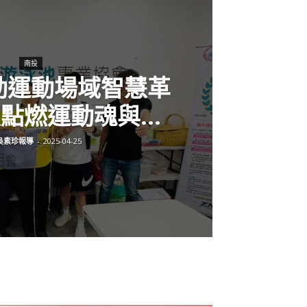
南投
動運動場域智慧革
技點燃運動魂與...
吳素珍報導
-
2025-04-25