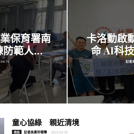
訊
林業保育署南
卡洛動啟
生
防範人...
命 AI科
-04-15
記者
活
新
童心協綠 親近清境
記者吳素珍報導
-
2025-03-30
南投