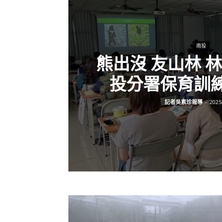
南投
熊出沒 友山林 
投分署保育訓練
記者吳素珍報導
-
2025