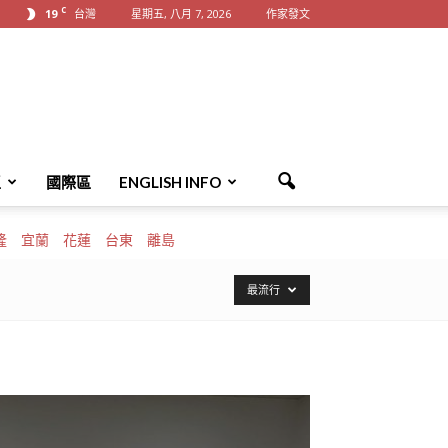
C
19
台灣
星期五, 八月 7, 2026
作家發文
區
國際區
ENGLISH INFO
隆
宜蘭
花蓮
台東
離島
最流行