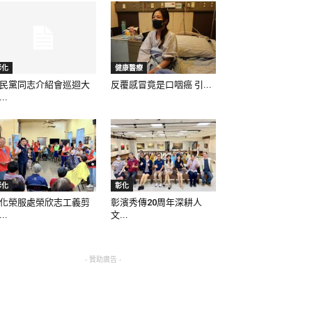
彰化
健康醫療
民黨同志介紹會巡迴大
反覆感冒竟是口咽癌 引...
..
彰化
彰化
化榮服處榮欣志工義剪
彰濱秀傳20周年深耕人
..
文...
- 贊助廣告 -