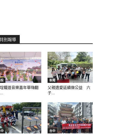
特別報導
南投
新聞
埕鐵道音樂嘉年華嗨翻
父親遺愛延續做公益 六
..
子...
台中
台中