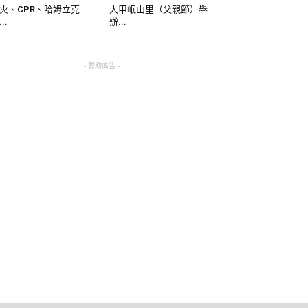
火、CPR、哈姆立克
大甲岷山里（父親節）舉
..
辦...
- 贊助廣告 -