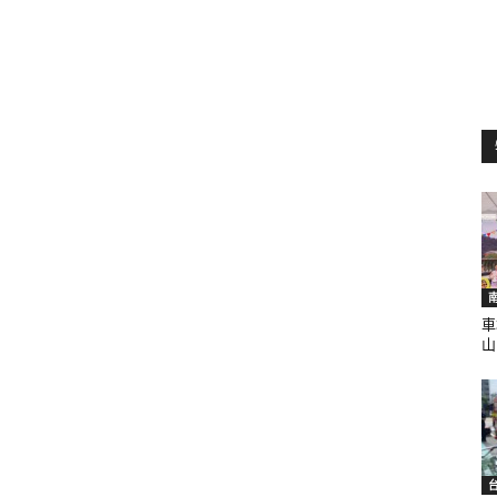
訊
生
活
車
山.
新