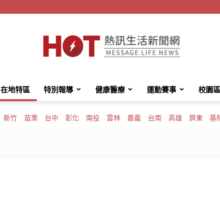
在地特區
特別報導
健康醫療
運動賽事
校園
HotMessage
新竹
苗栗
台中
彰化
南投
雲林
嘉義
台南
高雄
屏東
基
熱