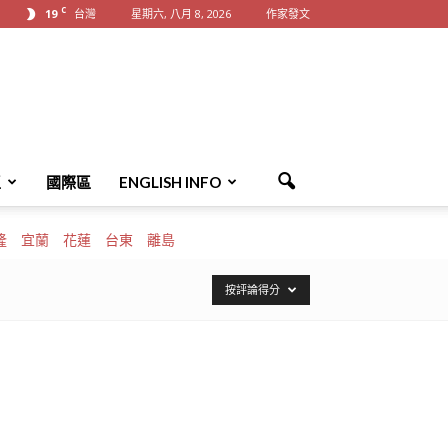
C
19
台灣
星期六, 八月 8, 2026
作家發文
區
國際區
ENGLISH INFO
隆
宜蘭
花蓮
台東
離島
按評論得分