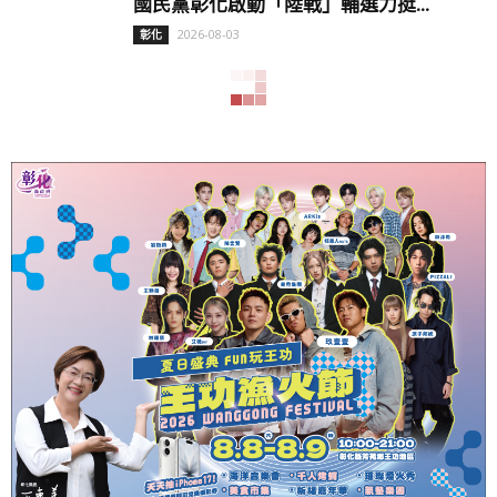
國民黨彰化啟動「陸戰」輔選力挺...
2026-08-03
彰化
有朋自遠方來 日本學生參訪彰化...
2026-08-03
彰化
白蘭氏健康博物館全新升級 ...
2026-08-03
彰化
彰化打造良好的投資環境 打...
2026-08-03
彰化
全國技能競賽奪8獎！明道中學迎...
2026-08-03
台中