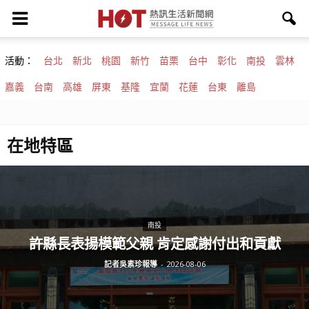
活動：
台北
新北
桃園
新竹
苗栗
台中
彰化
南投
雲林
嘉義
台南
高雄
屏東
基隆
宜蘭
花蓮
台東
離島
在地特區
南投
許縣長表揚模範父親 肯定感謝付出和貢獻
記者吳素珍報導
-
2026-08-06