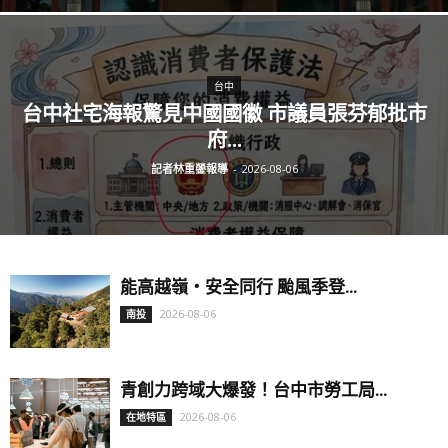
台中
台中社宅海報驚見中國國徽 市議員張芬郁批市
府...
記者林重鎣報導
-
2026-08-06
能高越嶺‧安全同行 颱風季登...
2026-08-06
南投
青創力跨域大爆發！台中市勞工局...
2026-08-06
在地特區