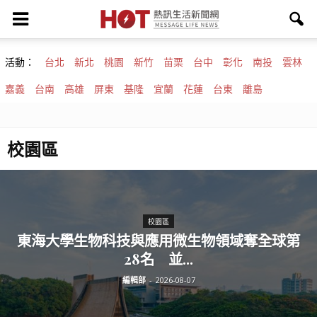
活動：
台北
新北
桃園
新竹
苗栗
台中
彰化
南投
雲林
嘉義
台南
高雄
屏東
基隆
宜蘭
花蓮
台東
離島
校園區
校園區
東海大學生物科技與應用微生物領域奪全球第
28名 並...
編輯部
-
2026-08-07