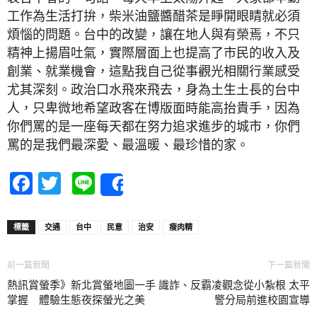
工作為生活打拚，柴米油鹽醬醋茶是睜開眼睛就必須
煩惱的問題。台中的改變，讓在地人與有榮焉，不只
精神上揚眉吐氣，實際層面上也提高了市民的收入及
創業、就業機會，這點我自己從事觀光相關行業感受
尤其深刻。政治口水飛來飛去，身為土生土長的台中
人，只卑微地希望政客在博版面時能高抬貴手，因為
你們罵的是一座每天都在努力追求進步的城市，你們
罵的是我們最深愛、最溫暖、最珍惜的家。
Facebook
Twitter
Line
Share
標籤
交通
台中
民意
治安
瘦肉精
前一篇新聞
下一篇新聞
熱訊賞螢季》新北賞螢地圖一手
識詐、反霸凌觀念從小紮根 太平
掌握 體驗生態夜探螢光之美
警分局前進校園宣導