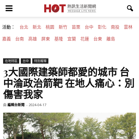
活動：
台北
新北
桃園
新竹
苗栗
台中
彰化
南投
雲林
嘉義
台南
高雄
屏東
基隆
宜蘭
花蓮
台東
離島
在地特區
台中
特別報導
3大國際建築師都愛的城市 台
中淪政治箭靶 在地人痛心：別
傷害我家
由
編輯台新聞
-
2024-04-17