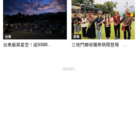
台東
屏東
台東最美星空！逾3500...
三地門鄉收穫祭熱鬧登場 ...
- 贊助廣告 -