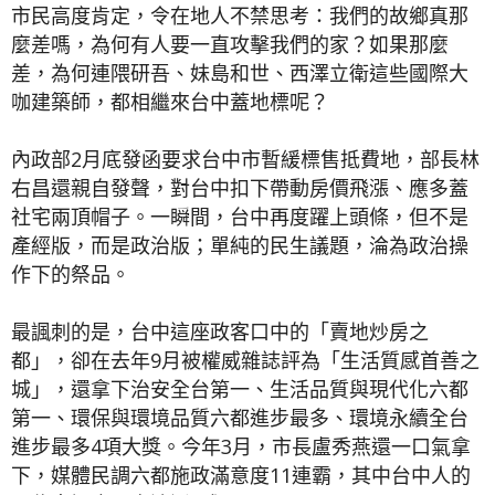
市民高度肯定，令在地人不禁思考：我們的故鄉真那
麼差嗎，為何有人要一直攻擊我們的家？如果那麼
差，為何連隈研吾、妹島和世、西澤立衛這些國際大
咖建築師，都相繼來台中蓋地標呢？
內政部2月底發函要求台中市暫緩標售抵費地，部長林
右昌還親自發聲，對台中扣下帶動房價飛漲、應多蓋
社宅兩頂帽子。一瞬間，台中再度躍上頭條，但不是
產經版，而是政治版；單純的民生議題，淪為政治操
作下的祭品。
最諷刺的是，台中這座政客口中的「賣地炒房之
都」，卻在去年9月被權威雜誌評為「生活質感首善之
城」，還拿下治安全台第一、生活品質與現代化六都
第一、環保與環境品質六都進步最多、環境永續全台
進步最多4項大獎。今年3月，市長盧秀燕還一口氣拿
下，媒體民調六都施政滿意度11連霸，其中台中人的