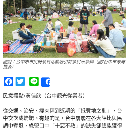
圖說：台中市市民野餐日活動吸引許多民眾參與（圖/台中市政府
提及）
Facebook
Twitter
Line
Share
民意觀點/黃佳欣（台中觀光從業者）
從交通、治安、瘦肉精到近期的「抵費地之亂」，台
中次次成箭靶。有趣的是，台中屢屢在各大評比與民
調中奪冠，綠營口中「十惡不赦」的缺失卻總能獲得