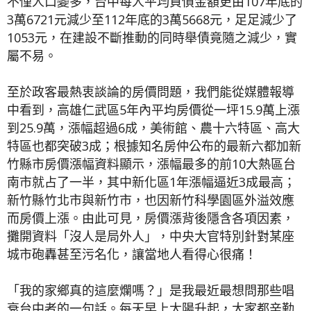
不僅人口變多，台中每人平均負債金額更由107年底的
3萬6721元減少至112年底的3萬5668元，足足減少了
1053元，在建設不斷推動的同時舉債竟隨之減少，實
屬不易。
至於政客最熱衷談論的房價問題，我們能從媒體報導
中看到，高雄仁武區5年內平均房價從一坪15.9萬上漲
到25.9萬，漲幅超過6成，美術館、農十六特區、高大
特區也都突破3成；根據知名房仲公布的最新六都加新
竹縣市房價漲幅資料顯示，漲幅最多的前10大熱區台
南市就占了一半，其中新化區1年漲幅逼近3成最高；
新竹縣竹北市與新竹市，也因新竹科學園區外溢效應
而房價上漲。由此可見，房價漲背後隱含各項因素，
攤開資料「沒人是局外人」，中央大官特別針對某座
城市砲轟甚至污名化，讓當地人看得心很痛！
「我的家鄉真的這麼爛嗎？」是我最近最想問那些唱
衰台中者的一句話。每天早上太陽升起，大家都辛勤