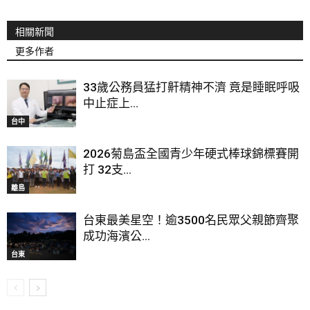
相關新聞
更多作者
33歲公務員猛打鼾精神不濟 竟是睡眠呼吸
中止症上...
台中
2026菊島盃全國青少年硬式棒球錦標賽開
打 32支...
離島
台東最美星空！逾3500名民眾父親節齊聚
成功海濱公...
台東