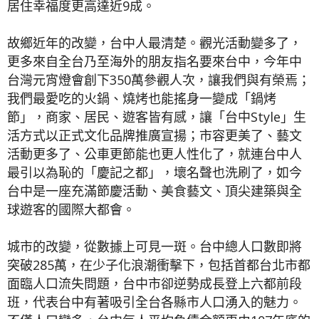
居住幸福度更高達近9成。
故鄉近年的改變，台中人最清楚。觀光活動變多了，
更多來自全台乃至海外的朋友指名要來台中，今年中
台灣元宵燈會創下350萬參觀人次，讓我們與有榮焉；
我們最愛吃的火鍋、燒烤也能搖身一變成「鍋烤
節」，商家、居民、遊客皆有感，讓「台中Style」生
活方式以正式文化品牌推廣宣揚；市容更美了、藝文
活動更多了、公車更節能也更人性化了，就連台中人
最引以為恥的「慶記之都」，壞名聲也洗刷了，如今
台中是一座充滿節慶活動、美食藝文、頂尖建築與全
球遊客的國際大都會。
城市的改變，從數據上可見一斑。台中總人口數即將
突破285萬，在少子化浪潮衝擊下，包括首都台北市都
面臨人口流失問題，台中市卻逆勢成長登上六都前段
班，代表台中有著吸引全台各縣市人口湧入的魅力。