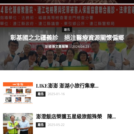
離島
彰基國之北疆義診 挹注醫療資源關懷偏鄉
記者張文熹報導
-
2024-04-23
LIKE澎澎 澎湖小旅行集章...
2025-01-16
離島
澎澄飯店榮獲五星級旅館殊榮 陳...
2025-05-22
離島