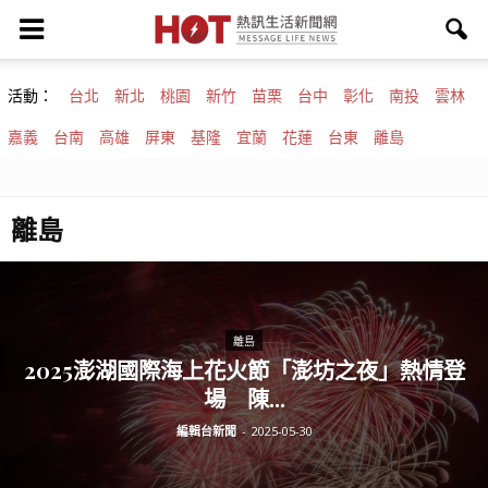
活動：
台北
新北
桃園
新竹
苗栗
台中
彰化
南投
雲林
嘉義
台南
高雄
屏東
基隆
宜蘭
花蓮
台東
離島
離島
離島
2025澎湖國際海上花火節「澎坊之夜」熱情登
場 陳...
編輯台新聞
-
2025-05-30