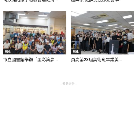
彰化
彰化
市立圖書館舉辦「墨彩築夢...
員高第23屆美術班畢業美...
- 贊助廣告 -