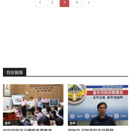
2
3
4
特別報導
台中
台中
何欣純陪孩子體驗食農教育...
超無奈 泥醉男脫序見警舉...