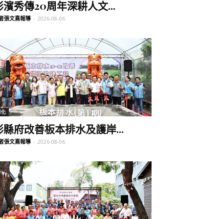
彰濱秀傳20周年深耕人文...
者張文熹報導
-
2026-08-06
彰化
彰縣府改善板本排水及護岸...
者張文熹報導
-
2026-08-06