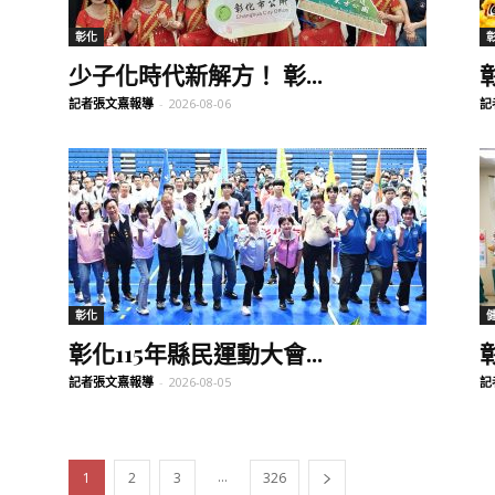
彰化
少子化時代新解方！ 彰...
記者張文熹報導
-
2026-08-06
記
彰化
彰化115年縣民運動大會...
記者張文熹報導
-
2026-08-05
記
...
1
2
3
326