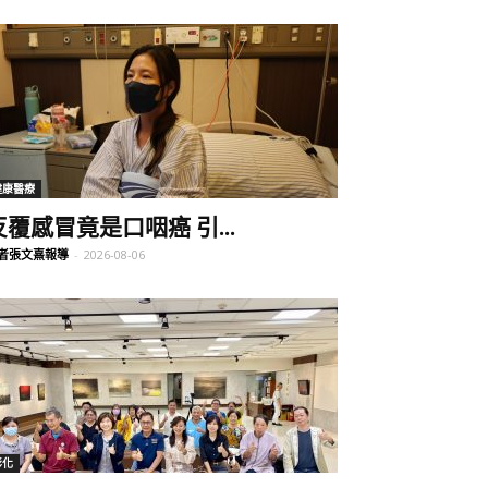
健康醫療
反覆感冒竟是口咽癌 引...
者張文熹報導
-
2026-08-06
彰化