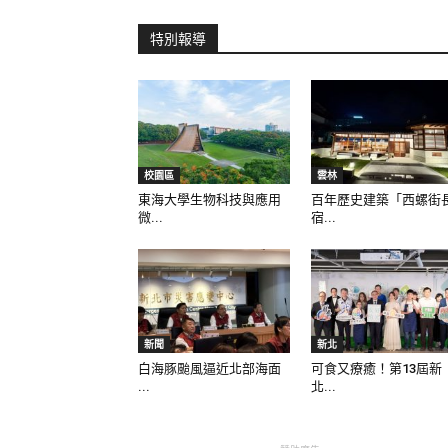
特別報導
校園區
雲林
東海大學生物科技與應用
百年歷史建築「西螺街
微...
宿...
新聞
新北
白海豚颱風逼近北部海面
可食又療癒！第13屆新
...
北...