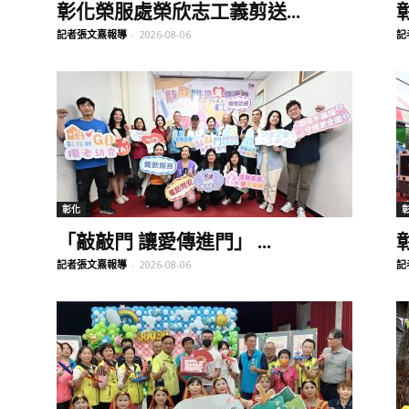
彰化榮服處榮欣志工義剪送...
記者張文熹報導
-
2026-08-06
記
聞
網
彰化
「敲敲門 讓愛傳進門」 ...
記者張文熹報導
-
2026-08-06
記