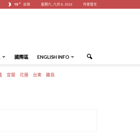
C
19
台灣
星期六, 八月 8, 2026
作家發文
區
國際區
ENGLISH INFO
隆
宜蘭
花蓮
台東
離島