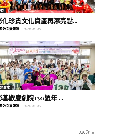
彰化
彰化珍貴文化資產再添亮點...
者張文熹報導
-
2026-08-05
健康醫療
彰基歡慶創院130週年 ...
者張文熹報導
-
2026-08-05
326的1頁