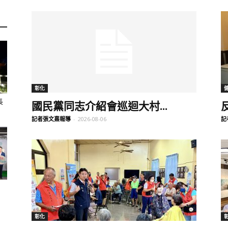
訊
生
彰化
長
國民黨同志介紹會巡迴大村...
記者張文熹報導
-
2026-08-06
記
活
新
彰化