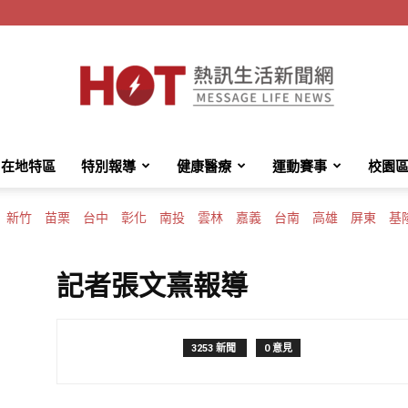
在地特區
特別報導
健康醫療
運動賽事
校園
HotMessage
新竹
苗栗
台中
彰化
南投
雲林
嘉義
台南
高雄
屏東
基
記者張文熹報導
熱
3253 新聞
0 意見