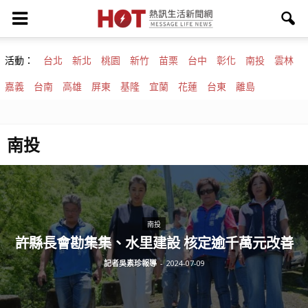
活動：
台北
新北
桃園
新竹
苗栗
台中
彰化
南投
雲林
嘉義
台南
高雄
屏東
基隆
宜蘭
花蓮
台東
離島
南投
南投
許縣長會勘集集、水里建設 核定逾千萬元改善
記者吳素珍報導
-
2024-07-09