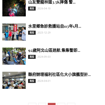
山友雙龍林道3.5K摔傷 警...
2026-04-10
南投
水里鄉急診救護站自113年1月...
2023-12-29
南投
92歲阿北山區迷航 集集警即...
2024-09-03
南投
縣府辦理福利社區化大小旗艦型計...
2024-04-01
南投