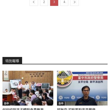
2
3
4
特別報導
台中
台中
何欣純陪孩子體驗食農教育...
超無奈 泥醉男脫序見警舉...