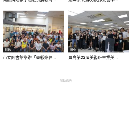
彰化
彰化
市立圖書館舉辦「墨彩築夢...
員高第23屆美術班畢業美...
- 贊助廣告 -