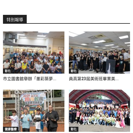
特別報導
彰化
彰化
市立圖書館舉辦「墨彩築夢...
員高第23屆美術班畢業美...
健康醫療
彰化