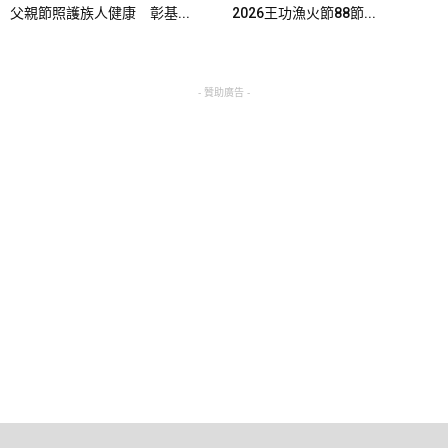
父親節照護族人健康 彰基...
2026王功漁火節88節...
- 贊助廣告 -