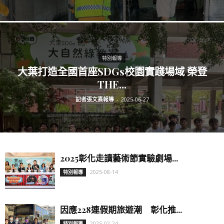
特別報導
大葉打造全國首座SDGs校園實踐場域 榮登
THE...
記者張文熹報導
-
2025-06-27
2025彰化走讀藝術節實驗劇場...
2025-08-14
特別報導
因應228連假期旅遊潮 彰化推...
2025-02-24
特別報導