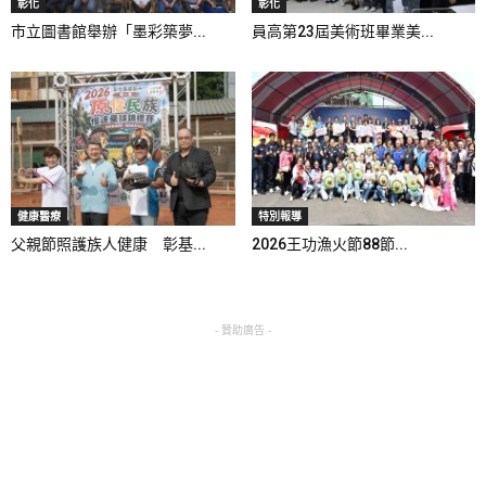
彰化
彰化
市立圖書館舉辦「墨彩築夢...
員高第23屆美術班畢業美...
健康醫療
特別報導
父親節照護族人健康 彰基...
2026王功漁火節88節...
- 贊助廣告 -