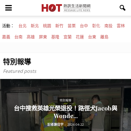
活動：
台北
新北
桃園
新竹
苗栗
台中
彰化
南投
雲林
嘉義
台南
高雄
屏東
基隆
宜蘭
花蓮
台東
離島
特別報導
Featured posts
特別報導
台中搜救英雄光榮退役！路徑犬Jacob與
Wonde...
記者謝佳宇
-
2026-04-22