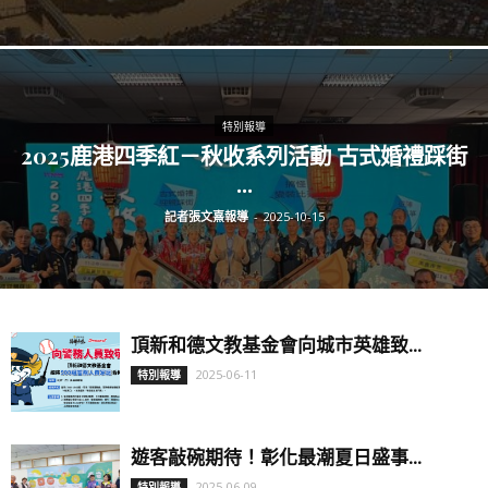
特別報導
2025鹿港四季紅－秋收系列活動 古式婚禮踩街
...
記者張文熹報導
-
2025-10-15
頂新和德文教基金會向城市英雄致...
2025-06-11
特別報導
遊客敲碗期待！彰化最潮夏日盛事...
2025-06-09
特別報導