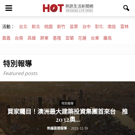
活動：
台北
新北
桃園
新竹
苗栗
台中
彰化
南投
雲林
嘉義
台南
高雄
屏東
基隆
宜蘭
花蓮
台東
離島
特別報導
Featured posts
特別報導
買家矚目！澳洲最大建築投資集團首來台 推
2032奧...
熱議要聞報導
-
2023-12-19