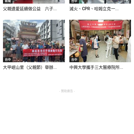
新聞
台中
父親遺愛延續做公益 六子...
滅火、CPR、哈姆立克一...
台中
台中
大甲岷山里（父親節）舉辦...
中興大學攜手三大醫療院所...
- 贊助廣告 -