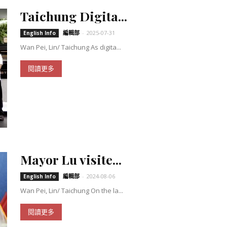
Taichung Digita...
編輯部
-
2025-07-31
English Info
Wan Pei, Lin/ Taichung As digita...
閱讀更多
Mayor Lu visite...
編輯部
-
2024-08-06
English Info
Wan Pei, Lin/ Taichung On the la...
閱讀更多