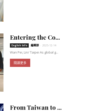
Entering the Co...
編輯部
-
2025-12-14
English Info
Wan Pei, Lin/ Taipei As global g...
閱讀更多
From Taiwan to ...