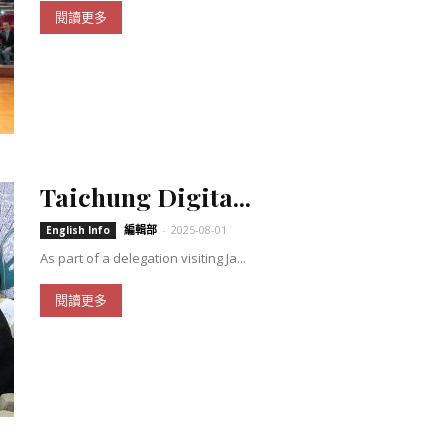
閱讀更多
Taichung Digita...
編輯部
-
2025-08-01
English Info
As part of a delegation visiting Ja...
閱讀更多