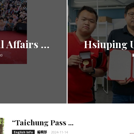
訊
生
 Affairs ...
Hsiuping Un
10
活
新
“Taichung Pass ...
編輯部
-
2024-11-14
English Info