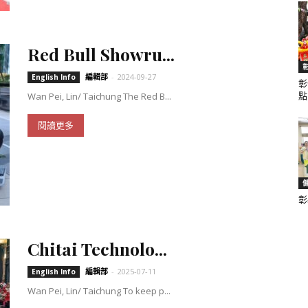
Red Bull Showru...
編輯部
-
2024-09-27
English Info
彰
Wan Pei, Lin/ Taichung The Red B...
點.
閱讀更多
彰
Chitai Technolo...
編輯部
-
2025-07-11
English Info
Wan Pei, Lin/ Taichung To keep p...