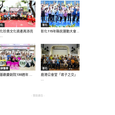
彰化
彰化
化珍貴文化資產再添亮
彰化115年縣民運動大會...
..
健康醫療
彰化
基歡慶創院130週年 ...
鹿港公會堂「君子之交」
...
- 贊助廣告 -