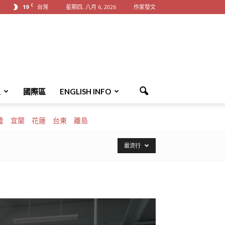
C
19
台灣
星期四, 八月 6, 2026
作家發文
區
國際區
ENGLISH INFO
隆
宜蘭
花蓮
台東
離島
最流行