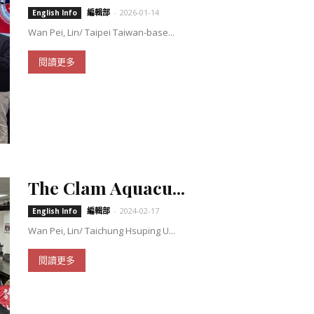
編輯部
-
2026-01-14
English Info
Wan Pei, Lin/ Taipei Taiwan-base...
閱讀更多
The Clam Aquacu...
編輯部
-
2024-02-17
English Info
Wan Pei, Lin/ Taichung Hsuping U...
閱讀更多