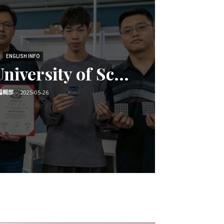
ENGLISH INFO
iversity of Sc...
編輯部
-
2025-05-26