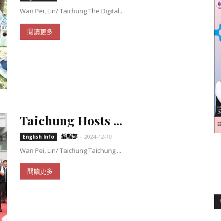
Wan Pei, Lin/ Taichung The Digital...
閱讀更多
聞
網
Taichung Hosts ...
編輯部
-
2024-12-10
English Info
Wan Pei, Lin/ Taichung Taichung ...
閱讀更多