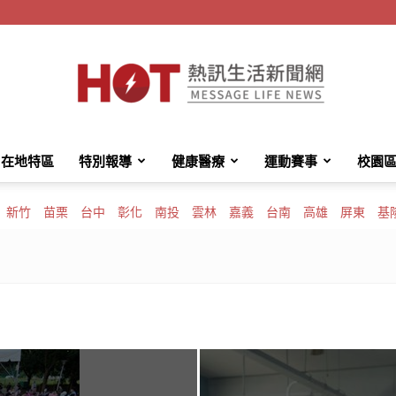
在地特區
特別報導
健康醫療
運動賽事
校園
HotMessage
新竹
苗栗
台中
彰化
南投
雲林
嘉義
台南
高雄
屏東
基
熱