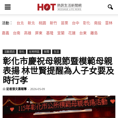
活動：
台北
新北
桃園
新竹
苗栗
台中
彰化
南投
雲林
嘉義
台南
高雄
屏東
基隆
宜蘭
花蓮
台東
離島
活動資訊
彰化
在地特區
新聞
生活
彰化市慶祝母親節暨模範母親
表揚 林世賢提醒為人子女要及
時行孝
由
記者張文熹報導
-
2026-05-09