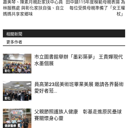
蕭美琴、陳素月親赴家扶中心員
田中鎮115年度模範母親表揚 為
林服務處 與彰化家扶自強、自立
每位受獎母親準備了「女王權
媽媽共享家鄉味
杖」
相關新聞
更多作者
市立圖書館舉辦「墨彩築夢」 王貴嬋現代
水墨個展
彰化
員高第23屆美術班畢業美展 邀請各界藝術
愛好者蒞...
彰化
父親節照護族人健康 彰基走進原民壘球
賽關懷身心靈
健康醫療