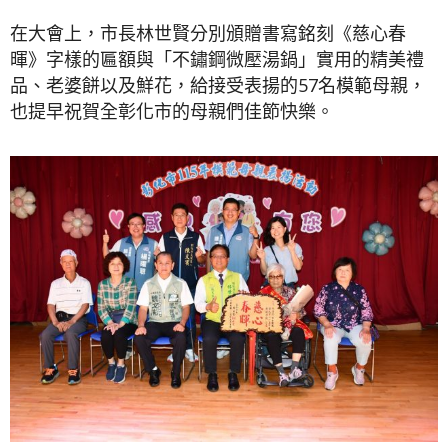
在大會上，市長林世賢分別頒贈書寫銘刻《慈心春
暉》字樣的匾額與「不鏽鋼微壓湯鍋」實用的精美禮
品、老婆餅以及鮮花，給接受表揚的57名模範母親，
也提早祝賀全彰化市的母親們佳節快樂。