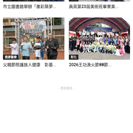
市立圖書館舉辦「墨彩築夢...
員高第23屆美術班畢業美...
健康醫療
彰化
父親節照護族人健康 彰基...
2026王功漁火節88節...
- 贊助廣告 -