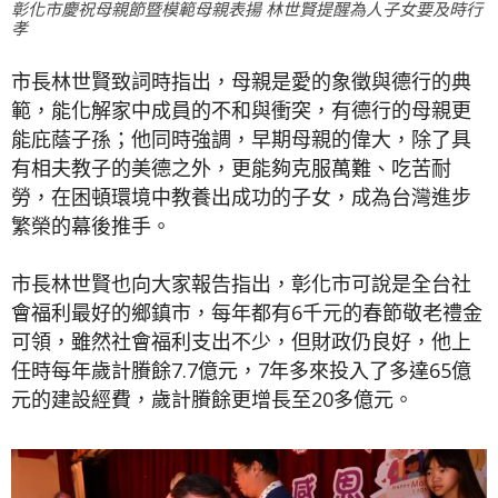
彰化市慶祝母親節暨模範母親表揚 林世賢提醒為人子女要及時行
孝
市長林世賢致詞時指出，母親是愛的象徵與德行的典
範，能化解家中成員的不和與衝突，有德行的母親更
能庇蔭子孫；他同時強調，早期母親的偉大，除了具
有相夫教子的美德之外，更能夠克服萬難、吃苦耐
勞，在困頓環境中教養出成功的子女，成為台灣進步
繁榮的幕後推手。
市長林世賢也向大家報告指出，彰化市可說是全台社
會福利最好的鄉鎮市，每年都有6千元的春節敬老禮金
可領，雖然社會福利支出不少，但財政仍良好，他上
任時每年歲計賸餘7.7億元，7年多來投入了多達65億
元的建設經費，歲計賸餘更增長至20多億元。