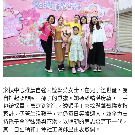
家扶中心推薦自強阿嬤鄭菊女士，在兒子逝世後，獨
自扛起照顧國三孫子的重擔。她憑藉精湛廚藝，一手
包辦採買、烹煮到銷售，透過手工肉粽與蘿蔔糕支撐
家計。儘管生活艱辛，她仍每日笑臉迎人，並全力支
持孫子學習弦樂與管樂，以堅韌的意志培育下一代，
其「自強精神」令社工與鄰里由衷敬佩。