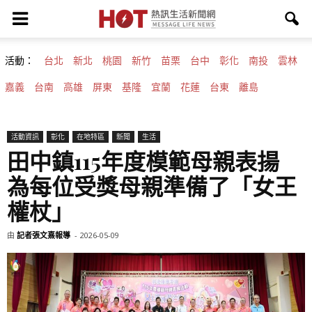
活動：
台北
新北
桃園
新竹
苗栗
台中
彰化
南投
雲林
嘉義
台南
高雄
屏東
基隆
宜蘭
花蓮
台東
離島
活動資訊
彰化
在地特區
新聞
生活
田中鎮115年度模範母親表揚
為每位受獎母親準備了「女王
權杖」
由
記者張文熹報導
-
2026-05-09