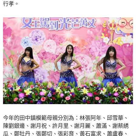
行孝。
今年的田中鎮模範母親分別為：林張阿年、邱雪華、
陳劉銀邊、謝月祝、許月里、謝月麗、蕭滿、謝蔡綉
瓜、鄭牡丹、張鄭切、張彩育、黃石富求、蕭盧春、