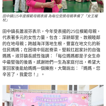
田中鎮115年度模範母親表揚 為每位受獎母親準備了「女王權
杖」
田中鎮長蕭淑芬表示，今年受表揚的25位模範母親，
代表著多元的女性力量，包含：深耕鄰里、敦親睦鄰
的在地母親；跨越海洋落地生根，豐富在地文化的新
住民媽媽；在困境中挺起脊梁，堅毅扛起家計的自強
媽媽。淑芬鎮長感性強調：「每位媽媽都是子女生命
中最堅強的後盾。感謝她們一生為家庭付出，希望大
家回家後能給媽媽一個擁抱，大聲說出：『媽媽，您
辛苦了，我愛您！』。