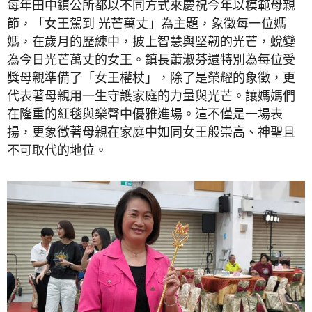
每年田中鎮公所都以不同方式來慶祝今年以模範母親
節，「女王駕到 光芒萬丈」為主題，象徵每一位媽
媽，在歲月的歷練中，披上智慧與堅韌的光芒，蛻變
為今日光芒萬丈的女王。鎮長蕭淑芬還特別為每位受
獎母親準備了「女王權杖」，除了是榮耀的象徵，更
代表著母親用一生守護家庭的力量與光芒。讓媽媽們
在隆重的紅毯與樂聲中優雅進場。這不僅是一場表
揚，更象徵著母親在家庭中如同女王般崇高、神聖且
不可取代的地位。