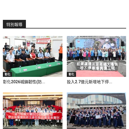
特別報導
彰化
彰化
彰化2026城鎮韌性(防...
投入2.7億元新增地下停...