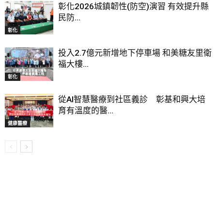
彰化2026城鎮韌性(防空)演習 有效提升縣
民防...
彰化
投入2.7億元新增地下停車場 和美糖友里衛
福大樓...
彰化
從AI智慧醫療到社區義診 彰基和興大培
育有溫度的醫...
健康醫療