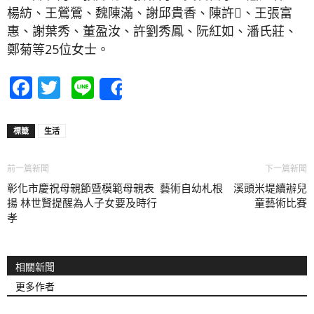
楊紡、王鶯鶯、魏陳滿、謝邱貴香、陳許𦖳、王張富
惠、謝葉秀、董盈汝、許劉秀鳳、阮紅如、潘氏莊、
鄭菊等25位女士。
Facebook
Twitter
Line
Share
標籤
生活
前一篇新聞
下一篇新聞
彰化市慶祝母親節暨模範母親表
藝術自幼札根 溪頭米堤續辦兒
揚 林世賢提醒為人子女要及時行
童藝術比賽
孝
相關新聞
更多作者