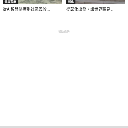
健康醫療
彰化
從AI智慧醫療到社區義診...
從彰化出發，讓世界聽見 ...
- 贊助廣告 -