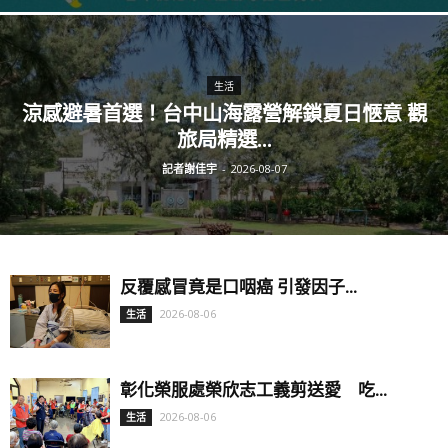
生活
涼感避暑首選！台中山海露營解鎖夏日愜意 觀
旅局精選...
記者謝佳宇
-
2026-08-07
反覆感冒竟是口咽癌 引發因子...
2026-08-06
生活
彰化榮服處榮欣志工義剪送愛 吃...
2026-08-06
生活