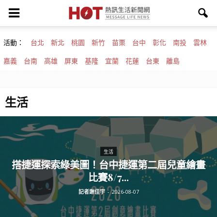
活動：
台北
新北
桃園
新竹
苗栗
台中
彰化
南投
雲林
嘉義
台南
高雄
屏東
基隆
宜蘭
花蓮
台東
離島
生活
生活
搭捷運探索綠美圖！台中捷運第二屆兒童繪畫
比賽8/7...
記者謝佳宇
-
2026-08-07