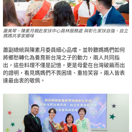
蕭美琴、陳素月親赴家扶中心員林服務處 與彰化家扶自強、自立
媽媽共享家鄉味
蕭副總統與陳素月委員細心品嚐，並聆聽媽媽們如何
將鄉愁轉化為養育新台灣之子的動力，兩人共同指
出，這些料理不僅是記憶，更是母愛在台灣破繭而出
的證明，看見媽媽們不畏困境、重拾笑容，兩人皆表
達最由衷的敬佩。