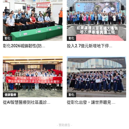
彰化
彰化
彰化2026城鎮韌性(防...
投入2.7億元新增地下停...
健康醫療
彰化
從AI智慧醫療到社區義診...
從彰化出發，讓世界聽見 ...
- 贊助廣告 -