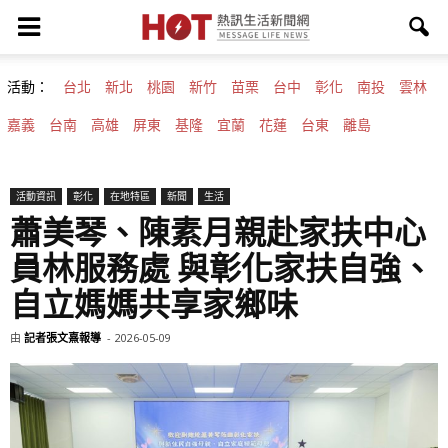
活動：
台北
新北
桃園
新竹
苗栗
台中
彰化
南投
雲林
嘉義
台南
高雄
屏東
基隆
宜蘭
花蓮
台東
離島
活動資訊
彰化
在地特區
新聞
生活
蕭美琴、陳素月親赴家扶中心
員林服務處 與彰化家扶自強、
自立媽媽共享家鄉味
由
記者張文熹報導
-
2026-05-09