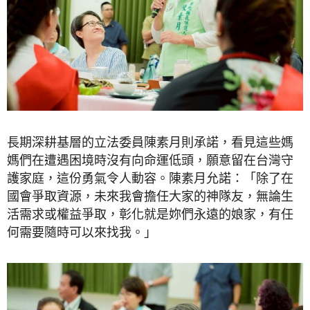
長期深耕基層的立法委員陳素月則承諾，看見這些媽
媽們在遭遇困境時沒有向命運低頭，願意留在台灣守
護家庭，這份勇氣令人動容。陳素月允諾：「除了在
國會爭取資源，未來我會擔任大家的神隊友，無論生
活需求或權益爭取，彰化就是妳們永遠的娘家，有任
何需要隨時可以來找我。」