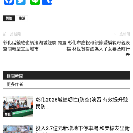
Share
標籤
生活
前一篇新聞
下一篇新聞
彰化借鏡維也納濱湖城經驗 閒置
彰化市慶祝母親節暨模範母親表
空間轉型宜居城市
揚 林世賢提醒為人子女要及時行
孝
相關新聞
更多作者
彰化2026城鎮韌性(防空)演習 有效提升縣
民防...
彰化
投入2.7億元新增地下停車場 和美糖友里衛