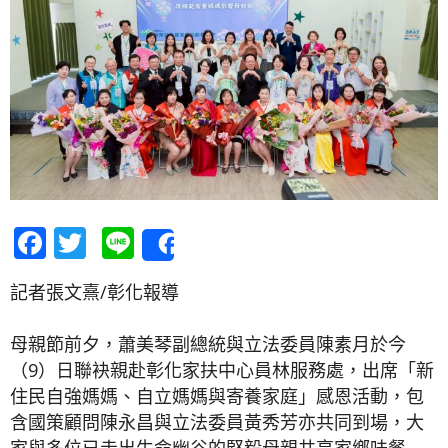
Facebook
Twitter
Line
Share
記者張文熹/彰化報導
母親節前夕，蕭美琴副總統與立法委員陳素月於今
（9）日聯袂親赴彰化家扶中心員林服務處，出席「新
住民自強媽媽、自立媽媽與寄養家庭」感恩活動，包
含國策顧問陳永昌與立法委員黃秀芳亦共同到場，大
家與多位已走出生命幽谷的堅毅母親共享家鄉味餐