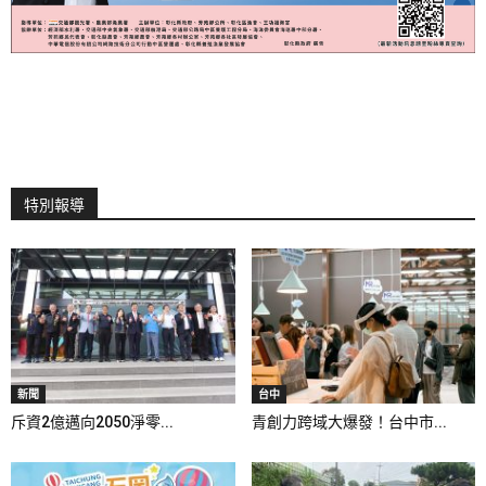
特別報導
新聞
台中
斥資2億邁向2050淨零...
青創力跨域大爆發！台中市...