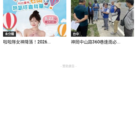
未分類
台中
啦啦隊女神降落！2026...
神岡中山路360巷逢雨必...
- 贊助廣告 -