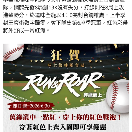
隊，鋼龍先發8局飆13K沒有失分，打線則在8局上攻
進致勝分，終場味全龍以4：0完封
台鋼雄鷹
，上半季
封王魔術數字歸零，奪下隊史第6座季冠軍，紅色彩帶
將外野成一片紅海。