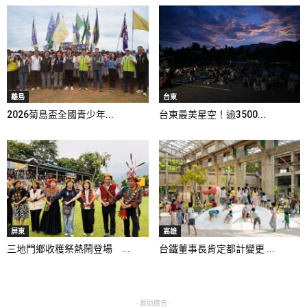
離島
台東
2026菊島盃全國青少年...
台東最美星空！逾3500...
屏東
高雄
三地門鄉收穫祭熱鬧登場 ...
台鐵董事長肯定都計變更 ...
- 贊助廣告 -