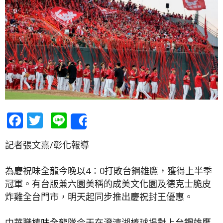
Facebook
Twitter
Line
Share
記者張文熹/彰化報導
為慶祝味全龍今晚以4：0打敗台鋼雄鷹，獲得上半季
冠軍。有台版兼六園美稱的成美文化園及德克士脆皮
炸雞全台門市，明天起同步推出慶祝封王優惠。
中華職棒
味全龍
隊今天在澄清湖棒球場對上
台鋼
雄鷹