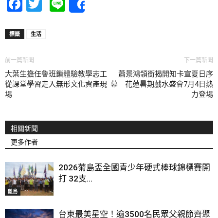
Facebook
Twitter
Line
Share
標籤
生活
前一篇新聞
下一篇新聞
大葉生擔任魯班鎖體驗教學志工
蕭景鴻領銜揭開知卡宣夏日序
從課堂學習走入無形文化資產現
幕 花蓮暑期戲水盛會7月4日熱
場
力登場
相關新聞
更多作者
2026菊島盃全國青少年硬式棒球錦標賽開
打 32支...
離島
台東最美星空！逾3500名民眾父親節齊聚