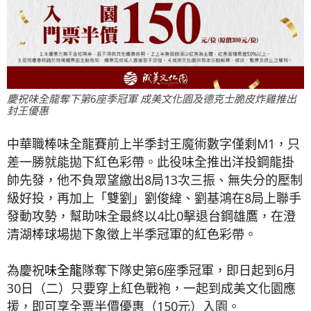
慶祝味全龍奪下第6座季冠軍 成美文化園及德克士脆皮炸雞推出
封王優惠
中華職棒味全龍賽前上半季封王魔術數字僅剩M1，只
差一勝就能拋下紅色彩帶。此役味全推出洋投鋼龍掛
帥先發，他不負眾望繳出8局13次三振、無失分的壓制
級好投，再加上「雙劉」劉俊緯、劉基鴻在8局上聯手
發動攻勢，幫助味全最終以4比0擊退台鋼雄鷹，在澄
清湖棒球場拋下象徵上半季冠軍的紅色彩帶。
為慶祝
味全龍
隊奪下隊史第6座季冠軍，即日起到6月
30日（二）只要穿上紅色戰袍，一起到成美文化園應
援，即可享全票半價優惠（150元）入園。