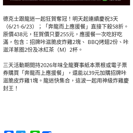
德克士跟龍迷一起狂賀奪冠！明天起連續慶祝3天
（6/21-6/23）；「奔龍而上應援餐」直接下殺58折。
原價438元，狂賀價只要255元，應援餐一次吃好吃
滿，包含：招牌咔滋脆皮炸雞2塊、 BBQ烤翅2份、咔
滋洋蔥圈2份及冰紅茶（M）2杯。
三天活動期間持2026年味全龍賽事紙本票根或電子票
券購買「奔龍而上應援餐」，還能以39元加購招牌咔
滋脆皮炸雞1塊。龍迷快集合，這波一起用神級炸雞慶
封王！