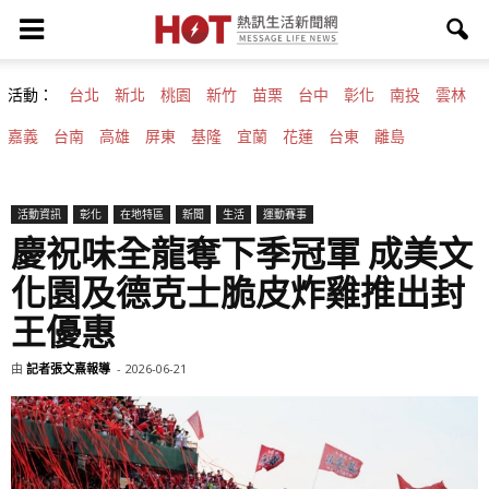
活動：
台北
新北
桃園
新竹
苗栗
台中
彰化
南投
雲林
嘉義
台南
高雄
屏東
基隆
宜蘭
花蓮
台東
離島
活動資訊
彰化
在地特區
新聞
生活
運動賽事
慶祝味全龍奪下季冠軍 成美文
化園及德克士脆皮炸雞推出封
王優惠
由
記者張文熹報導
-
2026-06-21