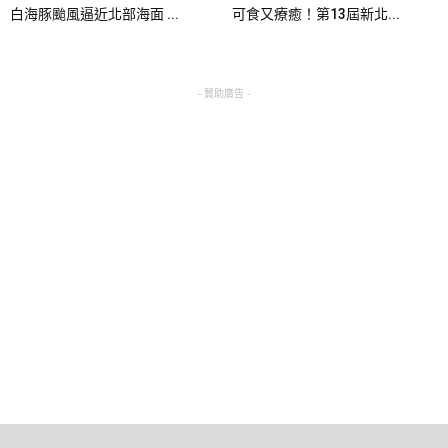
白海豚颱風逼近北部海面 ...
可食又療癒！第13屆新北...
- 贊助廣告 -