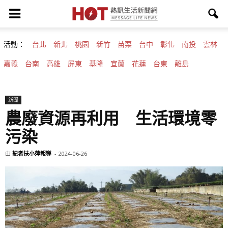
活動：
台北
新北
桃園
新竹
苗栗
台中
彰化
南投
雲林
嘉義
台南
高雄
屏東
基隆
宜蘭
花蓮
台東
離島
新聞
農廢資源再利用 生活環境零
污染
由
記者扶小萍報導
-
2024-06-26