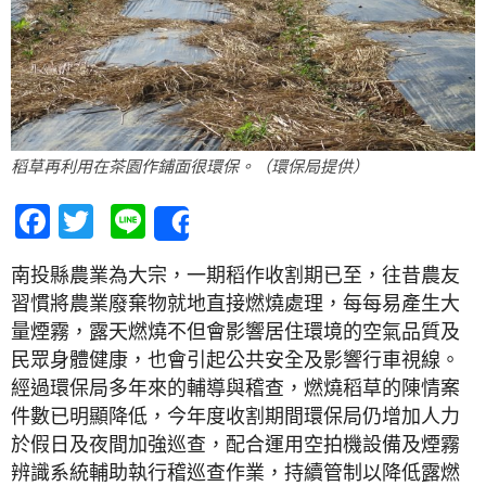
稻草再利用在茶園作鋪面很環保。（環保局提供）
Facebook
Twitter
Line
Share
南投縣農業為大宗，一期稻作收割期已至，往昔農友
習慣將農業廢棄物就地直接燃燒處理，每每易產生大
量煙霧，露天燃燒不但會影響居住環境的空氣品質及
民眾身體健康，也會引起公共安全及影響行車視線。
經過環保局多年來的輔導與稽查，燃燒稻草的陳情案
件數已明顯降低，今年度收割期間環保局仍增加人力
於假日及夜間加強巡查，配合運用空拍機設備及煙霧
辨識系統輔助執行稽巡查作業，持續管制以降低露燃