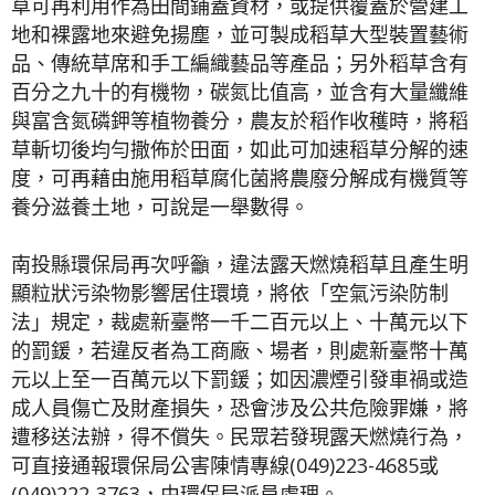
草可再利用作為田間鋪蓋資材，或提供覆蓋於營建工
地和裸露地來避免揚塵，並可製成稻草大型裝置藝術
品、傳統草席和手工編織藝品等產品；另外稻草含有
百分之九十的有機物，碳氮比值高，並含有大量纖維
與富含氮磷鉀等植物養分，農友於稻作收穫時，將稻
草斬切後均勻撒佈於田面，如此可加速稻草分解的速
度，可再藉由施用稻草腐化菌將農廢分解成有機質等
養分滋養土地，可說是一舉數得。
南投縣環保局再次呼籲，違法露天燃燒稻草且產生明
顯粒狀污染物影響居住環境，將依「空氣污染防制
法」規定，裁處新臺幣一千二百元以上、十萬元以下
的罰鍰，若違反者為工商廠、場者，則處新臺幣十萬
元以上至一百萬元以下罰鍰；如因濃煙引發車禍或造
成人員傷亡及財產損失，恐會涉及公共危險罪嫌，將
遭移送法辦，得不償失。民眾若發現露天燃燒行為，
可直接通報環保局公害陳情專線(049)223-4685或
(049)222-3763，由環保局派員處理。