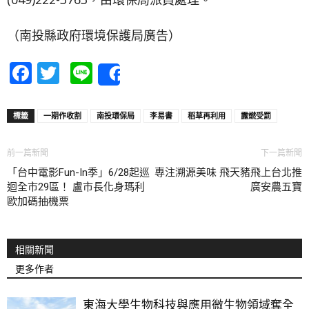
（南投縣政府環境保護局廣告）
Facebook
Twitter
Line
Share
標籤
一期作收割
南投環保局
李易書
稻草再利用
露燃受罰
前一篇新聞
下一篇新聞
「台中電影Fun-In季」6/28起巡
專注溯源美味 飛天豬飛上台北推
迴全市29區！ 盧市長化身瑪利
廣安農五寶
歐加碼抽機票
相關新聞
更多作者
東海大學生物科技與應用微生物領域奪全