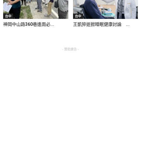
台中
台中
神岡中山路360巷逢雨必...
王凱猝逝掀睡眠健康討論 ...
- 贊助廣告 -