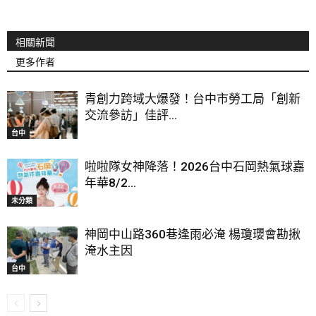
相關新聞
更多作者
青創力跨域大爆發！台中市勞工局「創新
交流參訪」佳評...
台中
啦啦隊女神降落！2026台中石岡熱氣球嘉
年華8/2...
未分類
神岡中山路360巷逢雨必淹 楊瓊瓔會勘揪
淹水主因
台中