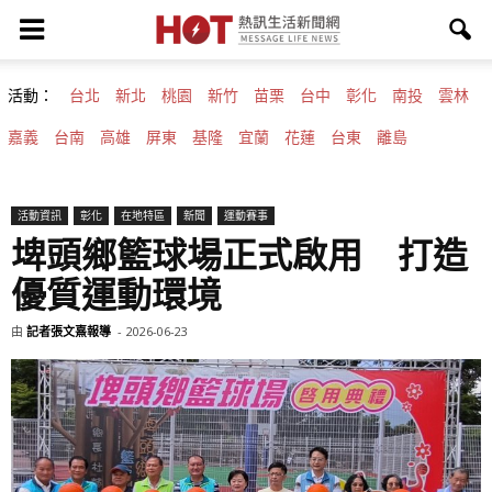
活動：
台北
新北
桃園
新竹
苗栗
台中
彰化
南投
雲林
嘉義
台南
高雄
屏東
基隆
宜蘭
花蓮
台東
離島
活動資訊
彰化
在地特區
新聞
運動賽事
埤頭鄉籃球場正式啟用 打造
優質運動環境
由
記者張文熹報導
-
2026-06-23