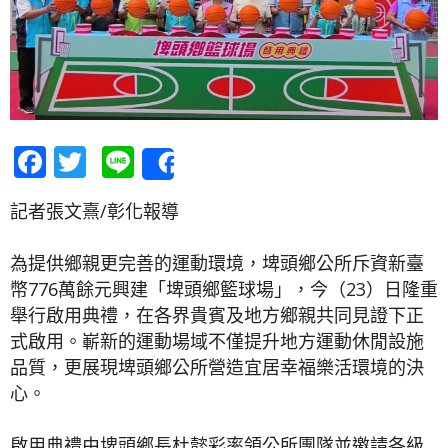
Facebook
Twitter
Line
Share
記者張文熹/彰化報導
為提供鄉親更完善的運動環境，埤頭鄉公所斥資新臺
幣776萬餘元興建「埤頭鄉籃球場」，今（23）日隆重
舉行啟用典禮，在各界貴賓及地方鄉親共同見證下正
式啟用。嶄新的運動場域不僅提升地方運動休閒設施
品質，更展現埤頭鄉公所營造宜居幸福樂活環境的決
心。
啟用典禮由埤頭鄉長杜懿彩率領公所團隊並邀請各級