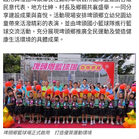
民意代表、地方仕紳、村長及鄉親共襄盛舉，一同分
享建設成果與喜悅。活動現場安排埤頭鄉立幼兒園幼
童帶來活潑精彩的表演，並由埤頭國小籃球隊進行籃
球交流活動，充分展現埤頭鄉推廣全民運動及營造健
康生活環境的具體成果。
埤頭鄉籃球場正式啟用 打造優質運動環境