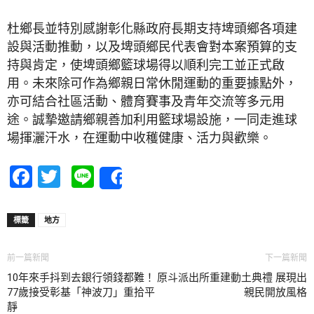
杜鄉長並特別感謝彰化縣政府長期支持埤頭鄉各項建
設與活動推動，以及埤頭鄉民代表會對本案預算的支
持與肯定，使埤頭鄉籃球場得以順利完工並正式啟
用。未來除可作為鄉親日常休閒運動的重要據點外，
亦可結合社區活動、體育賽事及青年交流等多元用
途。誠摯邀請鄉親善加利用籃球場設施，一同走進球
場揮灑汗水，在運動中收穫健康、活力與歡樂。
Facebook
Twitter
Line
Share
標籤
地方
前一篇新聞
下一篇新聞
10年來手抖到去銀行領錢都難！
原斗派出所重建動土典禮 展現出
77歲接受彰基「神波刀」重拾平
親民開放風格
靜