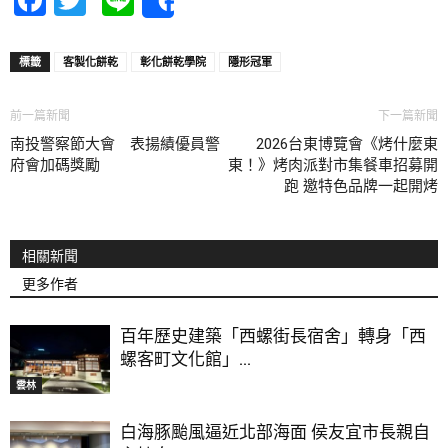
Share
標籤
客製化餅乾
彰化餅乾學院
隱形冠軍
前一篇新聞
下一篇新聞
南投警察節大會 表揚績優員警
2026台東博覽會《烤什麼東
府會加碼獎勵
東！》烤肉派對市集餐車招募開
跑 邀特色品牌一起開烤
相關新聞
更多作者
百年歷史建築「西螺街長宿舍」轉身「西
螺客町文化館」...
雲林
白海豚颱風逼近北部海面 侯友宜市長親自