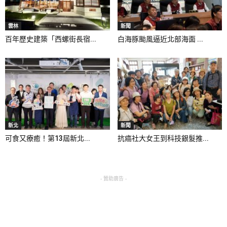
雲林
新聞
百年歷史建築「西螺街長宿...
白海豚颱風逼近北部海面 ...
新北
新聞
可食又療癒！第13屆新北...
抗癌社大女王到科技銀髮推...
- 贊助廣告 -