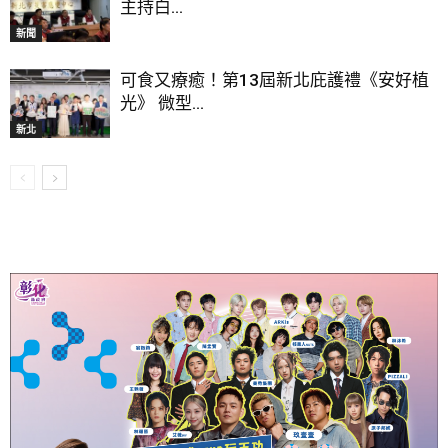
主持白...
新聞
可食又療癒！第13屆新北庇護禮《安好植
光》 微型...
新北