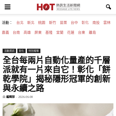
活動：
台北
新北
桃園
新竹
苗栗
台中
彰化
南投
雲林
嘉義
台南
高雄
屏東
基隆
宜蘭
花蓮
台東
離島
活動資訊
彰化
特別報導
全台每兩片自動化量產的千層
派就有一片來自它！彰化「餅
乾學院」揭秘隱形冠軍的創新
與永續之路
由
編輯部
-
2026-06-08