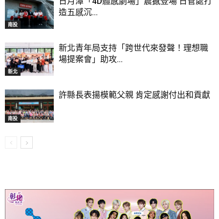
日月潭「4D體感劇場」震撼登場 日管處打
造五感沉...
南投
新北青年局支持「跨世代來發聲！理想職
場提案會」助攻...
新北
許縣長表揚模範父親 肯定感謝付出和貢獻
南投