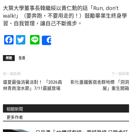
大葉大學董事長韓繼綏以黃仁勳的話「Run, don’t
walk!」（要奔跑，不要用走的！）鼓勵畢業生終身學
習、自我管理，讓自己不斷進步。
Facebook
Twitter
Line
Share
標籤
生活
前一篇新聞
下一篇新聞
盛夏最強消暑派對！ 「2026員
彰化臺鐵舊宿舍群地標 「洞洞
林青商潑水節」7/11震撼登場
屋」重生開箱
相關新聞
更多作者