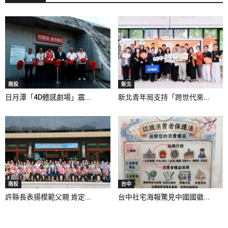
南投
新北
日月潭「4D體感劇場」震...
新北青年局支持「跨世代來...
南投
台中
許縣長表揚模範父親 肯定...
台中社宅海報驚見中國國徽...