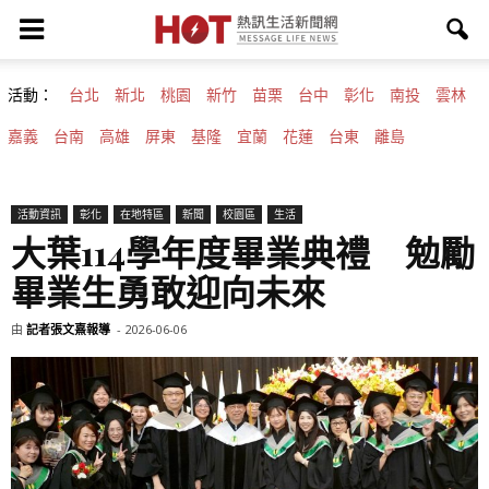
活動：
台北
新北
桃園
新竹
苗栗
台中
彰化
南投
雲林
嘉義
台南
高雄
屏東
基隆
宜蘭
花蓮
台東
離島
活動資訊
彰化
在地特區
新聞
校園區
生活
大葉114學年度畢業典禮 勉勵
畢業生勇敢迎向未來
由
記者張文熹報導
-
2026-06-06