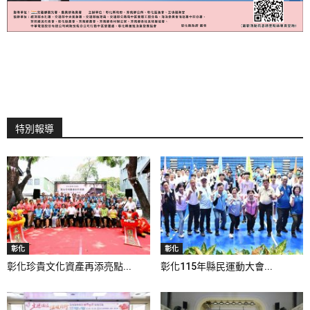
特別報導
彰化
彰化
彰化珍貴文化資產再添亮點...
彰化115年縣民運動大會...