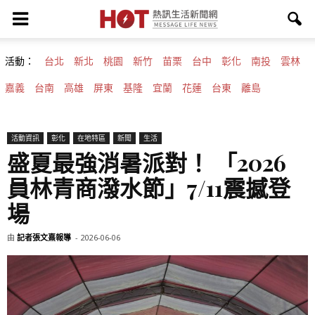
活動：
台北
新北
桃園
新竹
苗栗
台中
彰化
南投
雲林
嘉義
台南
高雄
屏東
基隆
宜蘭
花蓮
台東
離島
活動資訊
彰化
在地特區
新聞
生活
盛夏最強消暑派對！ 「2026
員林青商潑水節」7/11震撼登
場
由
記者張文熹報導
-
2026-06-06