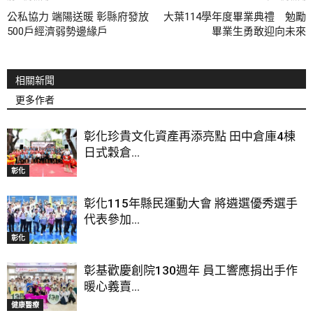
公私協力 端陽送暖 彰縣府發放
大葉114學年度畢業典禮 勉勵
500戶經濟弱勢邊緣戶
畢業生勇敢迎向未來
相關新聞
更多作者
彰化珍貴文化資產再添亮點 田中倉庫4棟
日式穀倉...
彰化
彰化115年縣民運動大會 將遴選優秀選手
代表參加...
彰化
彰基歡慶創院130週年 員工響應捐出手作
暖心義賣...
健康醫療