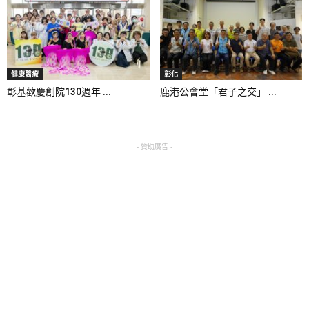
健康醫療
彰化
彰基歡慶創院130週年 ...
鹿港公會堂「君子之交」 ...
- 贊助廣告 -