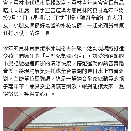
會。員林市代理市長賴致富、員林青年商會會長曾品
皓共同出席，攜手宣告這場專屬員林的夏日嘉年華將
於7月11日（星期六）正式引爆，號召全彰化的大朋
友、小朋友準備好最強的水槍裝備，一起來到員林瘋
狂打水仗、清涼一夏！
今年的員林青商潑水節規格再升級，活動現場將打造
令孩子們瘋狂的「巨型充氣滑水道」，讓受夠酷熱的
市民體驗極速俯衝的清涼快感，搭配強勁的熱音舞蹈
音樂，將現場氣氛烘托成全台最潮的夏日水上電音派
對。主辦單位更強調，這是一場適合全家總動員的親
子嘉年華，兼具安全與感官刺激，絕對能讓大家「濕
得徹底、笑得開心」。