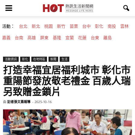
活動：
台北
新北
桃園
新竹
苗栗
台中
彰化
南投
雲林
嘉義
台南
高雄
屏東
基隆
宜蘭
花蓮
台東
離島
活動資訊
彰化
在地特區
新聞
生活
打造幸福宜居福利城市 彰化市
重陽節發放敬老禮金 百歲人瑞
另致贈金鎖片
由
記者張文熹報導
-
2025-10-16