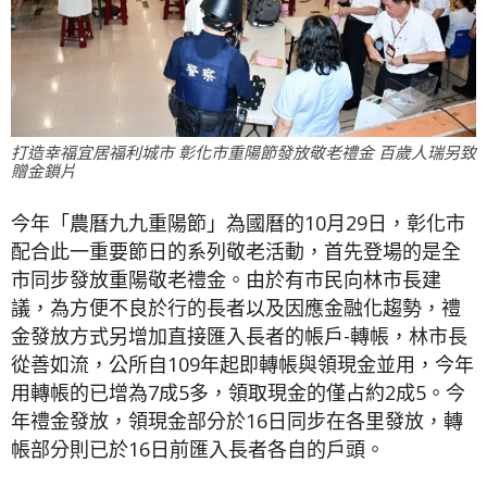
打造幸福宜居福利城市 彰化市重陽節發放敬老禮金 百歲人瑞另致
贈金鎖片
今年「農曆九九重陽節」為國曆的10月29日，彰化市
配合此一重要節日的系列敬老活動，首先登場的是全
市同步發放重陽敬老禮金。由於有市民向林市長建
議，為方便不良於行的長者以及因應金融化趨勢，禮
金發放方式另增加直接匯入長者的帳戶-轉帳，林市長
從善如流，公所自109年起即轉帳與領現金並用，今年
用轉帳的已增為7成5多，領取現金的僅占約2成5。今
年禮金發放，領現金部分於16日同步在各里發放，轉
帳部分則已於16日前匯入長者各自的戶頭。