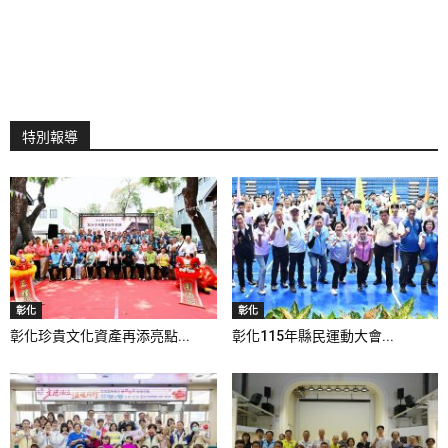
特別報導
彰化
彰化
彰化珍貴文化資產再添亮點...
彰化115年縣民運動大會...