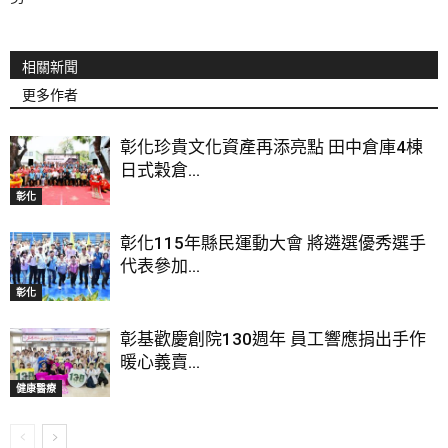
相關新聞
更多作者
彰化珍貴文化資產再添亮點 田中倉庫4棟
日式穀倉...
彰化
彰化115年縣民運動大會 將遴選優秀選手
代表參加...
彰化
彰基歡慶創院130週年 員工響應捐出手作
暖心義賣...
健康醫療