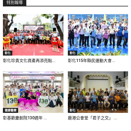
特別報導
彰化
彰化
彰化珍貴文化資產再添亮點...
彰化115年縣民運動大會...
健康醫療
彰化
彰基歡慶創院130週年 ...
鹿港公會堂「君子之交」 ...