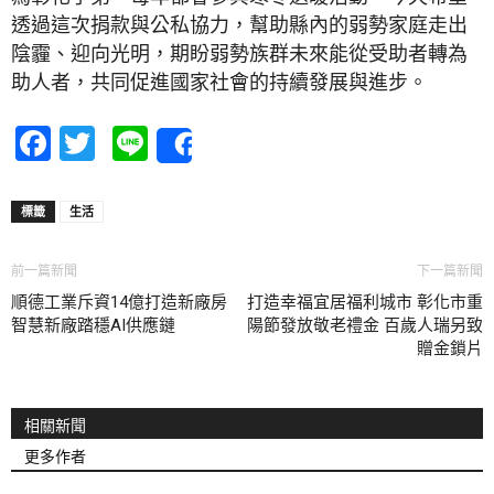
透過這次捐款與公私協力，幫助縣內的弱勢家庭走出
陰霾、迎向光明，期盼弱勢族群未來能從受助者轉為
助人者，共同促進國家社會的持續發展與進步。
Facebook
Twitter
Line
Share
標籤
生活
前一篇新聞
下一篇新聞
順德工業斥資14億打造新廠房
打造幸福宜居福利城市 彰化市重
智慧新廠踏穩AI供應鏈
陽節發放敬老禮金 百歲人瑞另致
贈金鎖片
相關新聞
更多作者