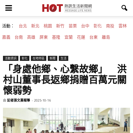
活動：
台北
新北
桃園
新竹
苗栗
台中
彰化
南投
雲林
嘉義
台南
高雄
屏東
基隆
宜蘭
花蓮
台東
離島
活動資訊
彰化
在地特區
新聞
生活
「身處他鄉、心繫故鄉」 洪
村山董事長返鄉捐贈百萬元關
懷弱勢
由
記者張文熹報導
-
2025-10-16