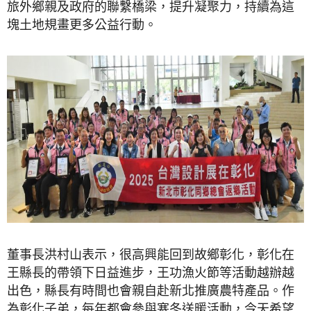
旅外鄉親及政府的聯繫橋梁，提升凝聚力，持續為這
塊土地規畫更多公益行動。
董事長洪村山表示，很高興能回到故鄉彰化，彰化在
王縣長的帶領下日益進步，王功漁火節等活動越辦越
出色，縣長有時間也會親自赴新北推廣農特產品。作
為彰化子弟，每年都會參與寒冬送暖活動，今天希望