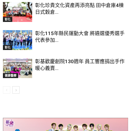
彰化珍貴文化資產再添亮點 田中倉庫4棟
日式穀倉...
彰化
彰化115年縣民運動大會 將遴選優秀選手
代表參加...
彰化
彰基歡慶創院130週年 員工響應捐出手作
暖心義賣...
健康醫療