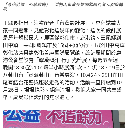
「身處他鄉、心繫故鄉」 洪村山董事長返鄉捐贈百萬元關懷弱
勢
王縣長指出，這次配合「台灣設計展」，專程邀請大
家一同返鄉，見證彰化這幾年的變化，這次的設計展
是歷年規模最大，展區從彰化市、鹿港鎮、田尾鄉到
田中鎮，共4個鄉鎮市及15個主題分行，並於田中高鐵
彰化站旁興建彰化首座國際展覽館，設計展期間於鹿
港公會堂設有「耀啟•彰化行」光雕展，每週五至週日
晚間18:30至21:00每半小時展演1次。10月18、19日於
八卦山有「潮派卦山」音樂展演，10月24、25日在田
尾有結合花藝與服裝走秀的活動，活動一直持續到10
月26日。場場精彩、絕無冷場，歡迎大家一同共襄盛
舉，感受彰化設計的無限魅力。