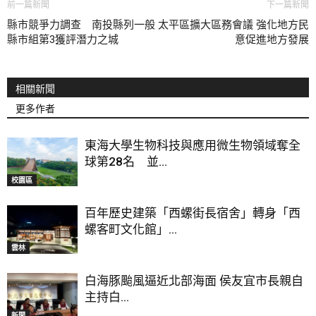
前一篇新聞
下一篇新聞
縣市競爭力調查 南投縣列一般
太平區擴大區務會議 強化地方民
縣市組第3獲評潛力之城
意促進地方發展
相關新聞
更多作者
東海大學生物科技與應用微生物領域奪全
球第28名 並...
校園區
百年歷史建築「西螺街長宿舍」轉身「西
螺客町文化館」...
雲林
白海豚颱風逼近北部海面 侯友宜市長親自
主持白...
新聞