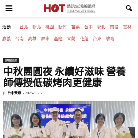
活動：
台北
新北
桃園
新竹
苗栗
台中
彰化
南投
雲林
嘉義
台南
高雄
屏東
基隆
宜蘭
花蓮
台東
離島
健康醫療
中秋團圓夜 永續好滋味 營養
師傳授低碳烤肉更健康
由
台中榮總
-
2025-10-02