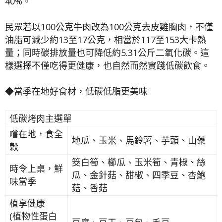
40%。
民眾若以100公克牛肉改為100公克去皮雞胸肉，不僅
油脂可減少約13至17公克，相當於117至153大卡熱
量；同時碳排放量也可降低約5.31公斤二氧化碳。這
樣選擇不僅吃得更健康，也自然而然實踐低碳飲食。
◆當季在地好食材，低碳低脂更美味
低碳烤肉主選單
嚐在地，食全
地瓜、玉米、馬鈴薯、芋頭、山藥
榖
筊白筍、櫛瓜、玉米筍、青椒、絲
時令上桌，鮮
瓜、金針菇、甜椒、四季豆、杏鮑
味當季
菇、香菇
植享健康
(植物性蛋白