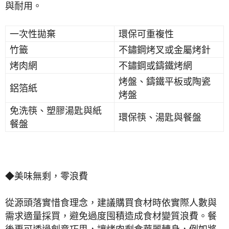
與耐用。
一次性拋棄
環保可重複性
竹籤
不鏽鋼烤叉或金屬烤針
烤肉網
不鏽鋼或鑄鐵烤網
烤盤、鑄鐵平板或陶瓷
鋁箔紙
烤盤
免洗筷、塑膠湯匙與紙
環保筷、湯匙與餐盤
餐盤
◆美味無剩，零浪費
從源頭落實惜食理念，建議購買食材時依實際人數與
需求適量採買，避免過度囤積造成食材變質浪費。餐
後更可透過創意巧思，讓烤肉剩食華麗轉身，例如將