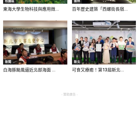
校園區
雲林
東海大學生物科技與應用微...
百年歷史建築「西螺街長宿...
新聞
新北
白海豚颱風逼近北部海面 ...
可食又療癒！第13屆新北...
- 贊助廣告 -