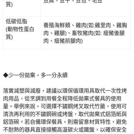
豆腐、豆干、豆包、毛豆
質)
低碳低脂
養殖海鮮類、雞肉(如:雞里肉、雞胸
(動物性蛋白
肉、雞腿)、畜牧豬肉(如: 瘦豬後腿
質)
肉、瘦豬前腿肉)
◆少一份拋棄，多一分永續
落實減塑與減廢，建議以環保循環用具取代一次性烤
肉用品，從烹調到用餐全程降低拋棄式餐具的使用
量。舉例來說，可選擇不鏽鋼烤叉取代竹籤，使用可
清洗再利用的不鏽鋼碗或烤盤，取代拋棄式鋁箔紙與
鋁箔碗。若自備環保餐具，則需留意材質特性，避免
不耐熱的器具直接接觸高溫碳火或鐵盤，以確保安全