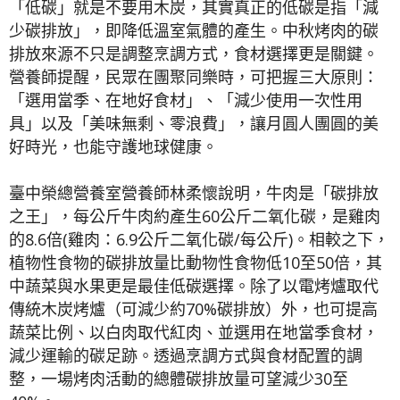
「低碳」就是不要用木炭，其實真正的低碳是指「減
少碳排放」，即降低溫室氣體的產生。中秋烤肉的碳
排放來源不只是調整烹調方式，食材選擇更是關鍵。
營養師提醒，民眾在團聚同樂時，可把握三大原則：
「選用當季、在地好食材」、「減少使用一次性用
具」以及「美味無剩、零浪費」，讓月圓人團圓的美
好時光，也能守護地球健康。
臺中榮總營養室營養師林柔懷說明，牛肉是「碳排放
之王」，每公斤牛肉約產生60公斤二氧化碳，是雞肉
的8.6倍(雞肉：6.9公斤二氧化碳/每公斤)。相較之下，
植物性食物的碳排放量比動物性食物低10至50倍，其
中蔬菜與水果更是最佳低碳選擇。除了以電烤爐取代
傳統木炭烤爐（可減少約70%碳排放）外，也可提高
蔬菜比例、以白肉取代紅肉、並選用在地當季食材，
減少運輸的碳足跡。透過烹調方式與食材配置的調
整，一場烤肉活動的總體碳排放量可望減少30至