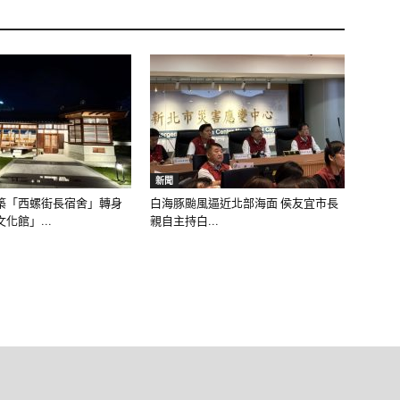
新聞
築「西螺街長宿舍」轉身
白海豚颱風逼近北部海面 侯友宜市長
化館」...
親自主持白...