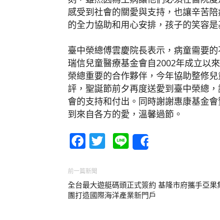
感受到社會的關愛與支持，也讓辛苦陪
的全力協助和用心安排，孩子的笑容是
臺中榮總傅雲慶院長表示，病童需要的
瑞信兒童醫療基金會自2002年成立以
榮總重要的合作夥伴，今年協助整修兒
評，聖誕節前夕再度送愛到臺中榮總，
會的支持和付出。同時謝謝惠康基金會
到來自各方的愛，溫馨過節。
Facebook
Twitter
Line
Share
前一篇新聞
全台最大遊艇碼頭正式簽約 基隆市府攜手亞果
團打造國際海洋產業新門戶