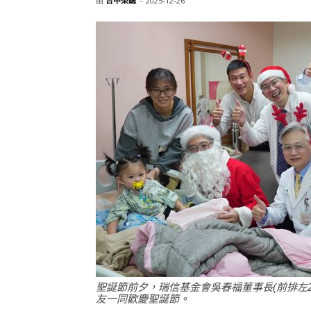
由
台中榮總
-
2025-12-26
聖誕節前夕，瑞信基金會吳春福董事長(前排左2
友一同歡慶聖誕節。