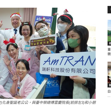
訊
生
東
微.
活
白
...
新
)化身聖誕老公公，與臺中榮總傅雲慶院長(前排左3)和小朋