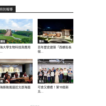
特別報導
校園區
雲林
海大學生物科技與應用
百年歷史建築「西螺街長
..
宿...
新聞
新北
海豚颱風逼近北部海面
可食又療癒！第13屆新
北...