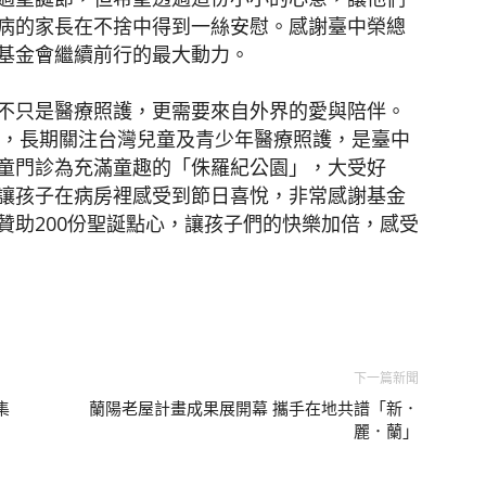
病的家長在不捨中得到一絲安慰。感謝臺中榮總
基金會繼續前行的最大動力。
不只是醫療照護，更需要來自外界的愛與陪伴。
來，長期關注台灣兒童及青少年醫療照護，是臺中
童門診為充滿童趣的「侏羅紀公園」，大受好
讓孩子在病房裡感受到節日喜悅，非常感謝基金
贊助200份聖誕點心，讓孩子們的快樂加倍，感受
下一篇新聞
集
蘭陽老屋計畫成果展開幕 攜手在地共譜「新．
麗．蘭」