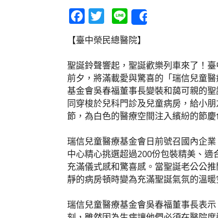
Facebook
Twitter
Line
Share
【臺中榮民總醫院】
聖誕鈴聲響起，聖誕歡樂列車來了！臺
前夕，將滿載愛與驚喜的「瑞信兒童醫療
基金會吳春福董事長變裝和藹可親的聖
同穿梭於兒科門診及兒童病房，給小朋
節，為白色的醫療空間注入繽紛的節慶
瑞信兒童醫療基金會日前號召國內企業
中心精心挑選超過200份包裝精美、
充滿儀式感和驚喜感。當聖誕老公公推
靜的病房頓時變為充滿聖誕氣氛的溫暖
瑞信兒童醫療基金會吳春福董事長表示
刻，雖然因為生病讓他們必須在醫院度