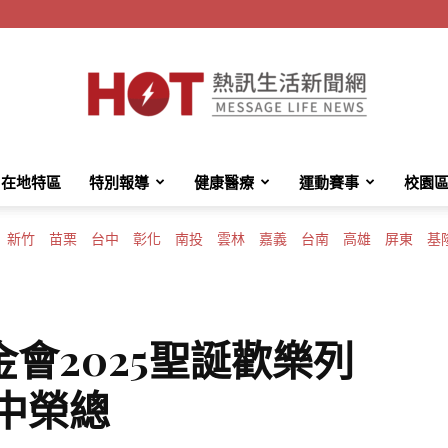
在地特區
特別報導
健康醫療
運動賽事
校園
HotMessage
新竹
苗栗
台中
彰化
南投
雲林
嘉義
台南
高雄
屏東
基
熱
會2025聖誕歡樂列
中榮總