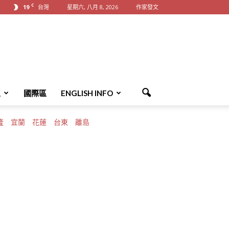
C
19
台灣
星期六, 八月 8, 2026
作家發文
區
國際區
ENGLISH INFO
隆
宜蘭
花蓮
台東
離島