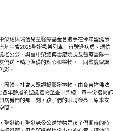
聞
中榮總與瑞信兒童醫療基金會攜手在今年聖誕節
基金會2025聖誕歡樂列車」行駛進病房。瑞信
誕老公公，與臺中榮總傅雲慶院長及醫療團隊一
網
友們送上精心準備的點心和禮物，一同歡慶聖誕
色彩。
、團體、社會大眾認捐耶誕禮物，由寶吉祥佛法
適合各年齡層的聖誕禮物至臺中榮總，每一份禮物都
開病房門的那一刻，孩子們的眼睛發亮，原本安
空間。
，聖誕節有聖誕老公公送禮物是孩子們期待的時
過聖誕節，但希望透過這份小小的心意，讓他們