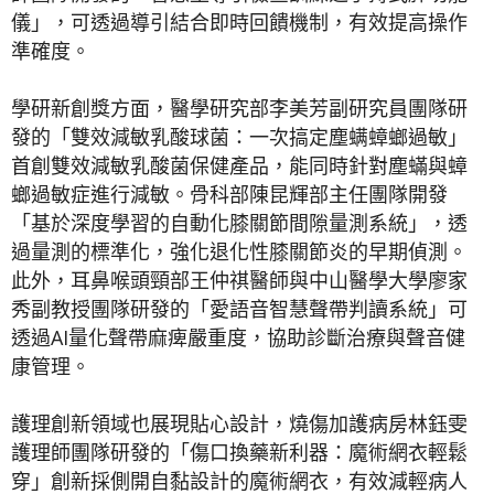
儀」，可透過導引結合即時回饋機制，有效提高操作
準確度。
學研新創獎方面，醫學研究部李美芳副研究員團隊研
發的「雙效減敏乳酸球菌：一次搞定塵螨蟑螂過敏」
首創雙效減敏乳酸菌保健產品，能同時針對塵蟎與蟑
螂過敏症進行減敏。骨科部陳昆輝部主任團隊開發
「基於深度學習的自動化膝關節間隙量測系統」，透
過量測的標準化，強化退化性膝關節炎的早期偵測。
此外，耳鼻喉頭頸部王仲祺醫師與中山醫學大學廖家
秀副教授團隊研發的「愛語音智慧聲帶判讀系統」可
透過AI量化聲帶麻痺嚴重度，協助診斷治療與聲音健
康管理。
護理創新領域也展現貼心設計，燒傷加護病房林鈺雯
護理師團隊研發的「傷口換藥新利器：魔術網衣輕鬆
穿」創新採側開自黏設計的魔術網衣，有效減輕病人