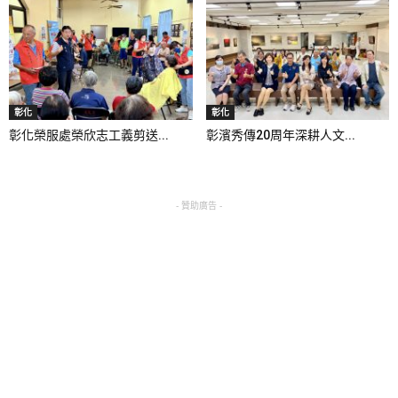
彰化
彰化
彰化榮服處榮欣志工義剪送...
彰濱秀傳20周年深耕人文...
- 贊助廣告 -