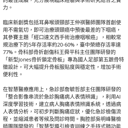
力。
臨床新創獎包括耳鼻喉頭頸部王仲祺醫師團隊首創使
用不需氣切，即可治療頭頸癌中預後最差的下咽癌，
其參賽主題「經口達文西手術治療咽喉癌」，相較常
規治療下的5年存活率約20-60%，臺中榮總存活率達
77%。骨科部骨折創傷科王舜平科主任團隊研發的
「新型Jones骨折鎖定骨板」專為國人足部第五蹠骨特
徵設計，可大幅提升骨板服貼度與穩定性，增加手術
便利性。
在智慧醫療應用上，急診部詹毓哲部主任團隊研發的
「整合影像串流於急診胸痛病人表情辨識」，利用AI
深度學習技術，建立病人胸痛表情辨識系統，透過病
人表情分析，可初步判斷胸痛症狀，優化急診檢傷流
程，並縮減患者等候及問診時間。胸腔部吳明峰醫檢
師團隊開發的「智慧型導引檢查訓練之手持式肺功能