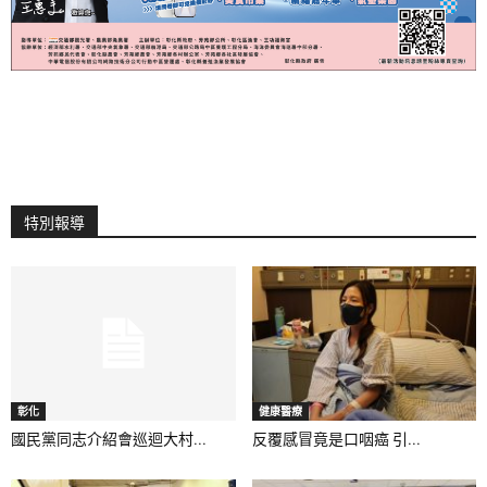
特別報導
彰化
健康醫療
國民黨同志介紹會巡迴大村...
反覆感冒竟是口咽癌 引...