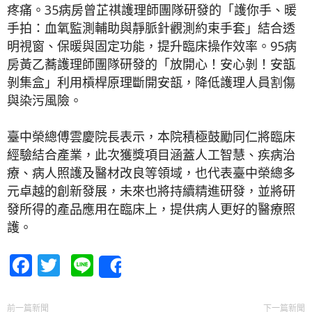
疼痛。35病房曾芷祺護理師團隊研發的「護你手、暖
手拍：血氧監測輔助與靜脈針觀測約束手套」結合透
明視窗、保暖與固定功能，提升臨床操作效率。95病
房黃乙蕎護理師團隊研發的「放開心！安心剝！安瓿
剝集盒」利用槓桿原理斷開安瓿，降低護理人員割傷
與染污風險。
臺中榮總傅雲慶院長表示，本院積極鼓勵同仁將臨床
經驗結合產業，此次獲獎項目涵蓋人工智慧、疾病治
療、病人照護及醫材改良等領域，也代表臺中榮總多
元卓越的創新發展，未來也將持續精進研發，並將研
發所得的產品應用在臨床上，提供病人更好的醫療照
護。
Facebook
Twitter
Line
Share
前一篇新聞
下一篇新聞