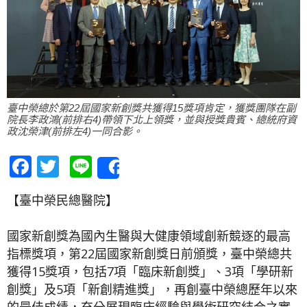
臺中榮總於第22屆國家新創獎共獲得15獎項肯定，獲獎團隊在副
院長李政鴻(前排右4)帶領下北上領獎，並與授獎貴賓、總統府資
政沈榮津(前排左4)一同合影。
Facebook
Twitter
Line
Share
【臺中榮民總醫院】
國家新創獎為國內生醫與大健康領域創新競逐的最高
指標獎項，第22屆國家新創獎日前頒獎，臺中榮總共
獲得15獎項，包括7項「臨床新創獎」、3項「學研新
創獎」及5項「新創精進獎」，再創臺中榮總歷年以來
的最佳成績，充分展現臨床經驗與學術研究結合之實