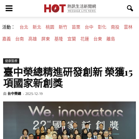
活動：
台北
新北
桃園
新竹
苗栗
台中
彰化
南投
雲林
嘉義
台南
高雄
屏東
基隆
宜蘭
花蓮
台東
離島
健康醫療
臺中榮總精進研發創新 榮獲15
項國家新創獎
由
台中榮總
-
2025-12-19