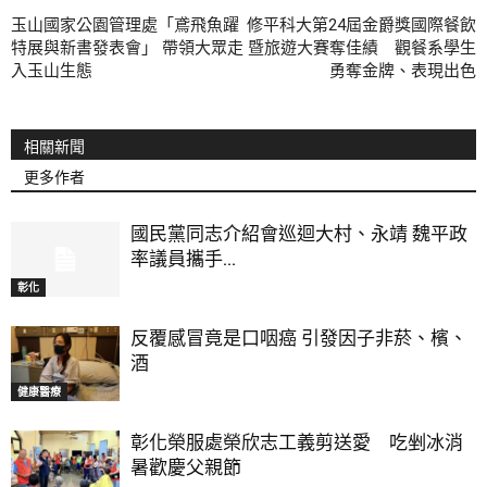
玉山國家公園管理處「鳶飛魚躍
修平科大第24屆金爵獎國際餐飲
特展與新書發表會」 帶領大眾走
暨旅遊大賽奪佳績 觀餐系學生
入玉山生態
勇奪金牌、表現出色
相關新聞
更多作者
國民黨同志介紹會巡迴大村、永靖 魏平政
率議員攜手...
彰化
反覆感冒竟是口咽癌 引發因子非菸、檳、
酒
健康醫療
彰化榮服處榮欣志工義剪送愛 吃剉冰消
暑歡慶父親節