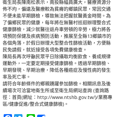
衛生局長陳南松表示，南投縣幅員廣大，醫療資源分
佈不均，偏遠及醫療較為貧瘠的鄉鎮民眾，常因交通
不便未能早期篩檢，導致無法把握就醫黃金時間。為
了偏鄉民眾的健康，每年將在無醫村巡迴辦理整合式
健康篩檢，減少就醫往返舟車勞頓的辛勞，極力將各
項預防保健及疾病預防活動，推展至全縣13鄉鎮市的
各個角落，於假日辦理大型整合性篩檢活動，方便縣
民免請假，就近接受各項免費健康檢查。
陳局長再次呼籲民眾平日除攝取均衡飲食、養成規律
運動外，一定要定期接受健康篩檢。透過早期篩檢、
早期發現、早期治療，降低各種癌症及慢性病的發生
率及死亡率。
請符合年齡條件的鄉親踴躍參加篩檢。相關訊息及後
續場次可洽當地衛生所或至衛生局網站查詢 (查詢路
徑：首頁(網址：http://www.ntshb.gov.tw/)/業務專
區/健康促進/整合式健康篩檢)。