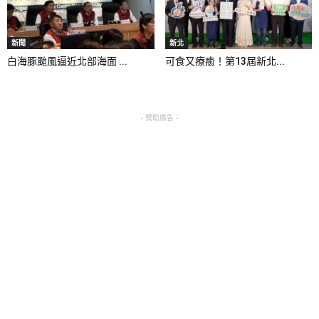
新聞
新北
白海豚颱風逼近北部海面 ...
可食又療癒！第13屆新北...
- 贊助廣告 -