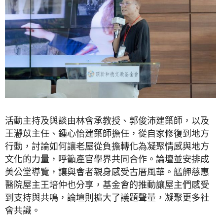
活動主持及與談由林會承教授、郭俊沛建築師，以及
王瀞苡主任、鍾心怡建築師擔任，從自家修復到地方
行動，討論如何讓老屋從負擔轉化為凝聚情感與地方
文化的力量，呼籲產官學界共同合作。論壇並安排成
美公堂導覽，讓與會者親身感受古厝風華。艋舺慈惠
醫院屋主王培仲也分享，基金會的推動讓屋主們感受
到支持與共鳴，論壇則擴大了議題聲量，凝聚更多社
會共識。