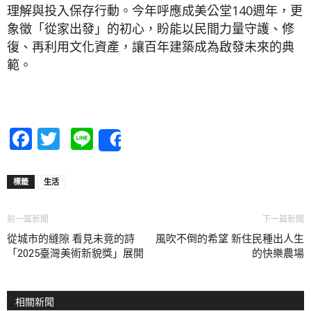
理解與投入保存行動。今年呼應成美公堂140週年，更
象徵「從家出發」的初心，盼能以民間力量守護、修
復、再利用文化資產，讓百年建築成為啟發未來的典
範。
Facebook
Twitter
Line
Share
標籤
生活
前一篇新聞
下一篇新聞
從城市的縫隙 看見未竟的詩
風吹不倒的希望 新住民種出人生
「2025臺灣美術新貌獎」展開
的快樂農場
相關新聞