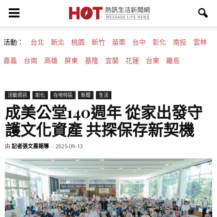
活動：
台北
新北
桃園
新竹
苗栗
台中
彰化
南投
雲林
嘉義
台南
高雄
屏東
基隆
宜蘭
花蓮
台東
離島
活動資訊
彰化
在地特區
新聞
生活
成美公堂140週年 從家出發守
護文化資產 共探保存新契機
由
記者張文熹報導
-
2025-09-13