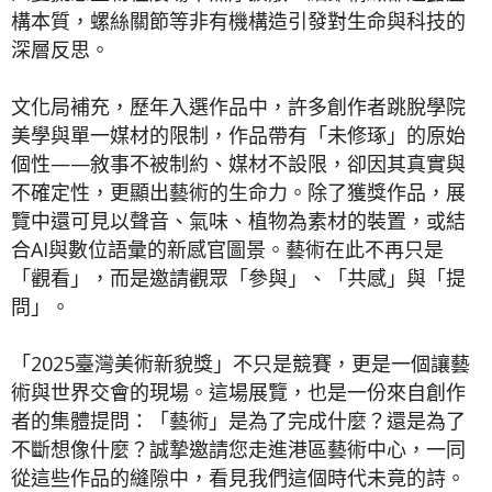
構本質，螺絲關節等非有機構造引發對生命與科技的
深層反思。
文化局補充，歷年入選作品中，許多創作者跳脫學院
美學與單一媒材的限制，作品帶有「未修琢」的原始
個性——敘事不被制約、媒材不設限，卻因其真實與
不確定性，更顯出藝術的生命力。除了獲獎作品，展
覽中還可見以聲音、氣味、植物為素材的裝置，或結
合AI與數位語彙的新感官圖景。藝術在此不再只是
「觀看」，而是邀請觀眾「參與」、「共感」與「提
問」。
「2025臺灣美術新貌獎」不只是競賽，更是一個讓藝
術與世界交會的現場。這場展覽，也是一份來自創作
者的集體提問：「藝術」是為了完成什麼？還是為了
不斷想像什麼？誠摯邀請您走進港區藝術中心，一同
從這些作品的縫隙中，看見我們這個時代未竟的詩。