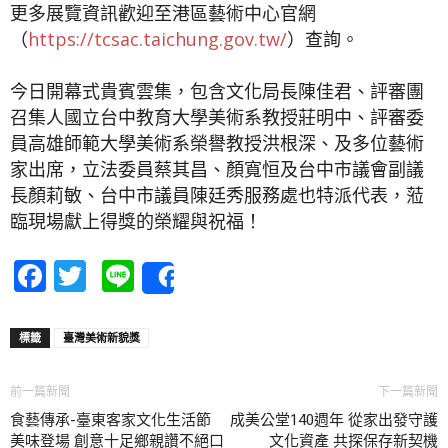
更多展覽資訊歡迎至港區藝術中心官網
（
https://tcsac.taichung.gov.tw/
）查詢。
今日開幕式貴賓雲集，包含文化局長陳佳君、評審團
召集人國立台中教育大學美術系教授莊明中、評審委
員高雄師範大學美術系榮譽教授洪根深、及多位藝術
家出席，立法委員蔡其昌、顏寬恒及台中市議會副議
長顏莉敏、台中市議員陳廷秀服務處也特派代表，蒞
臨現場獻上得獎的榮耀與祝福！
Facebook
Twitter
Line
Share
標籤
臺灣美術新貌獎
前一篇新聞
下一篇新聞
食藝傳承-臺東客家文化生活節
成美公堂140週年 從家出發守護
美味登場 創意十足鄉親讚不絕口
文化資產 共探保存新契機