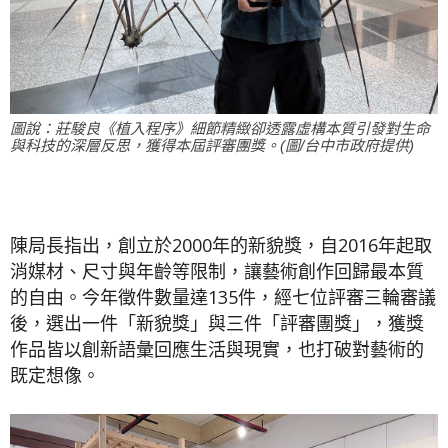
圖說：莊駿良《植入程序》細節精緻卻透露虛構本質引發對生命
與科技的深層反思，獲得本屆評審團獎。(圖/台中市政府提供)
陳局長指出，創立於2000年的新貌獎，自2016年起取
消媒材、尺寸與年齡等限制，讓藝術創作回歸最本質
的自由。今年徵件數量達135件，經七位評審三輪審議
後，選出一件「新貌獎」與三件「評審團獎」，獲獎
作品皆以創新語彙回應生活與現實，也打破對藝術的
既定想像。