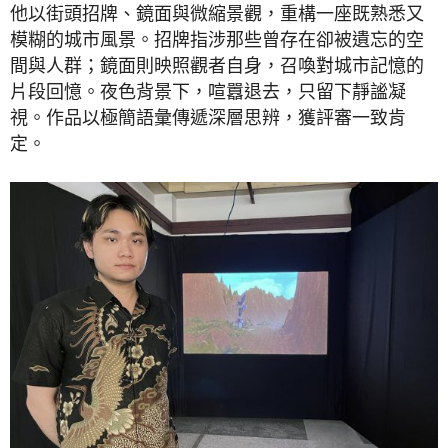
他以街頭招牌、鏡面與微縮景觀，重構一座既熟悉又
模糊的城市風景。招牌指涉那些曾存在卻被遺忘的空
間與人群；鏡面則映照觀者自身，召喚對城市記憶的
片段回憶。夜色背景下，喧囂退去，只留下靜謐凝
視。作品以極簡語彙傳遞深層思辨，獲評審一致肯
定。