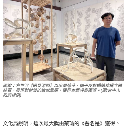
圖說：方世河《遇見源頭》以水墨菊花、柚子皮與鐵絲建構立體
裝置，展現對材質的敏感掌握，獲得本屆評審團獎。(圖/台中市
政府提供)
文化局說明，這次最大獎由蔡瑜的《吾名是》獲得。