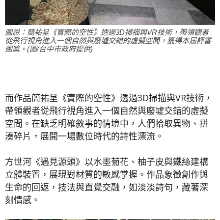
圖說：簡祐呈《實際的空性》透過3D掃描與VR技術，帶領觀者
從飛行視角進入一個自然與廢墟交錯的虛擬空間，獲得本屆評審
團獎。(圖/台中市政府提供)
而作品簡祐呈《實際的空性》透過3D掃描與VR技術，
帶領觀者從飛行視角進入一個自然與廢墟交錯的虛擬
空間。在缺乏明確敘事的情境中，人們拾取異物、拼
湊碎片，展開一場數位時代的詩性漂流。
方世河《遇見源頭》以水墨菊花、柚子皮與鐵絲建構
立體裝置，展現對材質的敏感掌握。作品象徵創作與
生命的回返，技法與直覺交融，如淡淡詩句，藏著深
刻情感。