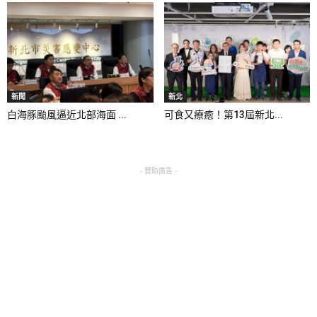
新聞
新北
白海豚颱風逼近北部海面 ...
可食又療癒！第13屆新北...
- 贊助廣告 -