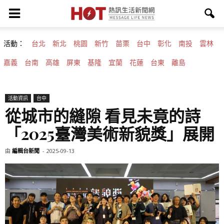
活動：
台北
新北
桃園
新竹
苗栗
台中
彰化
南投
雲林
嘉義
台南
高雄
屏東
基隆
宜蘭
花蓮
台東
離島
活動資訊
台中
從城市的縫隙 看見未竟的詩
「2025臺灣美術新貌獎」展開
由
編輯台新聞
-
2025-09-13