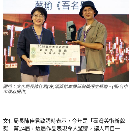
圖說：文化局長陳佳君(左)頒獎給本屆新貌獎得主蔡瑜。(圖/台中
市政府提供)
文化局長陳佳君致詞時表示，今年是「臺灣美術新貌
獎」第24屆，這屆作品表現令人驚艷，讓人耳目一