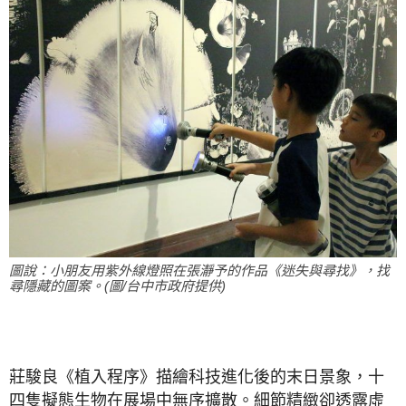
圖說：小朋友用紫外線燈照在張瀞予的作品《迷失與尋找》，找
尋隱藏的圖案。(圖/台中市政府提供)
莊駿良《植入程序》描繪科技進化後的末日景象，十
四隻擬態生物在展場中無序擴散。細節精緻卻透露虛