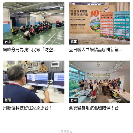
台中
花蓮
霧峰分局為強化民眾「防空...
臺日職人共譜精品咖啡新篇...
新聞
台中
用數位科技留住家鄉原音！...
舊衣變身毛孩溫暖陪伴！台...
- 贊助廣告 -