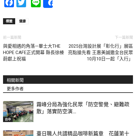
Facebook
Twitter
Line
Share
標籤
健康
前一篇新聞
下一篇新聞
與愛相遇的角落—畢士大THE
2025台灣設計展「彰化行」展區
HOPE CAFE正式開幕 縣長徐榛
亮點搶先看 王惠美誠邀全台民眾
蔚獻上祝福
10月10日一起「入行」
相關新聞
更多作者
霧峰分局為強化民眾「防空警覺、避難疏
散」落實防空演...
台中
臺日職人共譜精品咖啡新篇章 花蓮第十