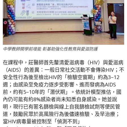
中學教師開學前增能 彰基助強化性教育與愛滋防護
在課程中，莊醫師首先釐清愛滋病毒（HIV）與愛滋病
（AIDS）的差異：一般日常社交活動不會傳染HIV；不
安全性行為後至檢出HIV的「檢驗空窗期」約為3–12
週；由感染至免疫力逐步受影響、進而發病為AIDS
前，約有5–10年的「潛伏期」。依統計模型推估，國
內仍可能有約8%感染者尚未知悉自身感染。她並說
明，現行已有匿名篩檢與線上自我篩檢試劑等便民管
道，鼓勵民眾於高風險行為後儘速檢驗、及早治療；
當HIV病毒量被控制至「偵測不到」