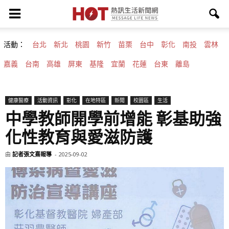
活動：
台北
新北
桃園
新竹
苗栗
台中
彰化
南投
雲林
嘉義
台南
高雄
屏東
基隆
宜蘭
花蓮
台東
離島
健康醫療
活動資訊
彰化
在地特區
新聞
校園區
生活
中學教師開學前增能 彰基助強
化性教育與愛滋防護
由
記者張文熹報導
-
2025-09-02