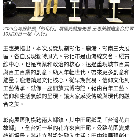
2025台灣設計展「彰化行」展區亮點搶先看 王惠美誠邀全台民眾
10月10日一起「入行」
王惠美指出，本次展覽規劃彰化、鹿港、彰南三大展
區，各自展現獨特風光。彰化市是山海線交會、縱貫
線中心，也是商業和政治的核心，透過重現城市百景
與百工百業的創意，納入年輕世代，帶來更多創意和
能量；鹿港鎮是文化核心，從早期貿易、信仰文化到
工藝傳承，就像一座開放式博物館，藉由百年工藝、
信仰和生活氣韻的呈現，讓大家感受傳統與現代的融
合之美。
彰南展區則橫跨兩大鄉鎮，其中田尾鄉是「台灣花卉
故鄉」，全台近一半的花卉來自田尾，公路花園變成
藝術場景，將花卉與設計融入生活；田中鎮展現彰化