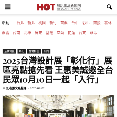
活動：
台北
新北
桃園
新竹
苗栗
台中
彰化
南投
雲林
嘉義
台南
高雄
屏東
基隆
宜蘭
花蓮
台東
離島
活動資訊
彰化
在地特區
新聞
2025台灣設計展「彰化行」展
區亮點搶先看 王惠美誠邀全台
民眾10月10日一起「入行」
由
記者張文熹報導
-
2025-09-02