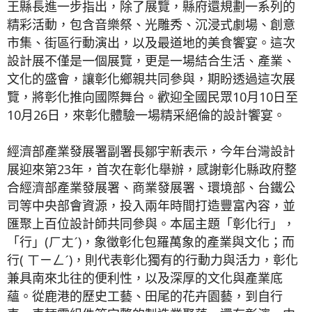
王縣長進一步指出，除了展覽，縣府還規劃一系列的
精彩活動，包含音樂祭、光雕秀、沉浸式劇場、創意
市集、街區行動演出，以及最道地的美食饗宴。這次
設計展不僅是一個展覽，更是一場結合生活、產業、
文化的盛會，讓彰化鄉親共同參與，期盼透過這次展
覽，將彰化推向國際舞台。歡迎全國民眾10月10日至
10月26日，來彰化體驗一場精采絕倫的設計饗宴。
經濟部產業發展署副署長鄒宇新表示，今年台灣設計
展迎來第23年，首次在彰化舉辦，感謝彰化縣政府整
合經濟部產業發展署、商業發展署、環境部、台鐵公
司等中央部會資源，投入兩年時間打造豐富內容，並
匯聚上百位設計師共同參與。本屆主題「彰化行」，
「行」(ㄏㄤˊ)，象徵彰化包羅萬象的產業與文化；而
行( ㄒㄧㄥˊ)，則代表彰化獨有的行動力與活力，彰化
兼具南來北往的便利性，以及深厚的文化與產業底
蘊。從鹿港的歷史工藝、田尾的花卉園藝，到自行