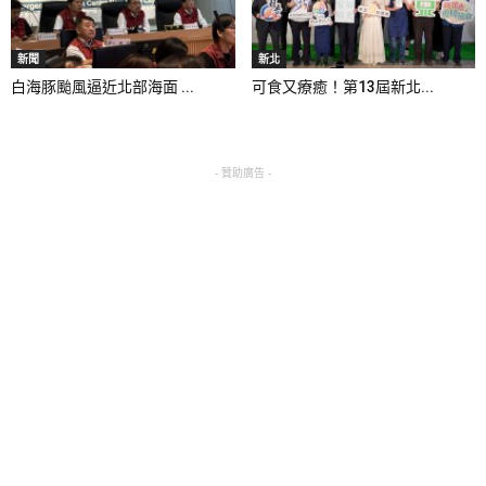
新聞
新北
白海豚颱風逼近北部海面 ...
可食又療癒！第13屆新北...
- 贊助廣告 -