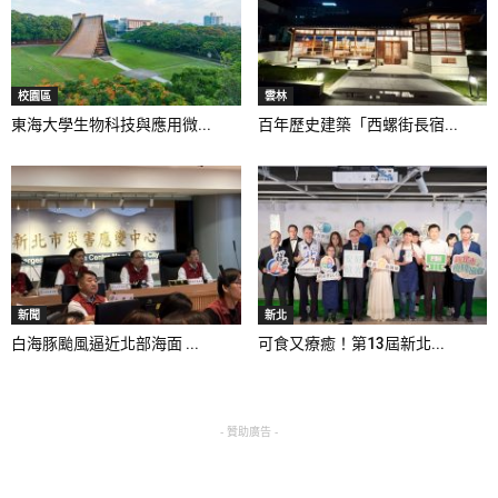
校園區
雲林
東海大學生物科技與應用微...
百年歷史建築「西螺街長宿...
新聞
新北
白海豚颱風逼近北部海面 ...
可食又療癒！第13屆新北...
- 贊助廣告 -