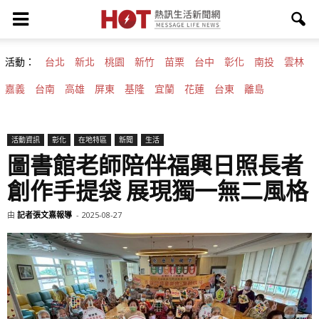
活動：
台北
新北
桃園
新竹
苗栗
台中
彰化
南投
雲林
嘉義
台南
高雄
屏東
基隆
宜蘭
花蓮
台東
離島
活動資訊
彰化
在地特區
新聞
生活
圖書館老師陪伴福興日照長者
創作手提袋 展現獨一無二風格
由
記者張文熹報導
-
2025-08-27