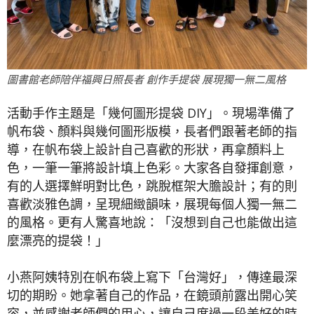
圖書館老師陪伴福興日照長者 創作手提袋 展現獨一無二風格
活動手作主題是「幾何圖形提袋 DIY」。現場準備了
帆布袋、顏料與幾何圖形版模，長者們跟著老師的指
導，在帆布袋上設計自己喜歡的形狀，再拿顏料上
色，一筆一筆將設計填上色彩。大家各自發揮創意，
有的人選擇鮮明對比色，跳脫框架大膽設計；有的則
喜歡淡雅色調，呈現細緻韻味，展現每個人獨一無二
的風格。更有人驚喜地說：「沒想到自己也能做出這
麼漂亮的提袋！」
小燕阿姨特別在帆布袋上寫下「台灣好」，傳達最深
切的期盼。她拿著自己的作品，在鏡頭前露出開心笑
容，並感謝老師們的用心，讓自己度過一段美好的時