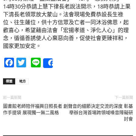
14時30分恭請上慧下律長老說法開示，18時恭請上果
下清長老領眾放大蒙山。法會現場免費恭設長生祿
位、往生蓮位，供十方信眾及亡者一同沐浴佛恩，起
歡喜心，希望藉由法會「宏揚孝道、淨化人心」的理
念，循循善誘使人心棄惡向善，促使社會更臻祥和，
國家更加安定。
Facebook
Twitter
Line
Share
標籤
地方
前一篇新聞
下一篇新聞
圖書館老師陪伴福興日照長者 創
聲音的細節決定交流的深度 彰基
作手提袋 展現獨一無二風格
舉辦台灣首場跨領域嗓音障礙研
討會