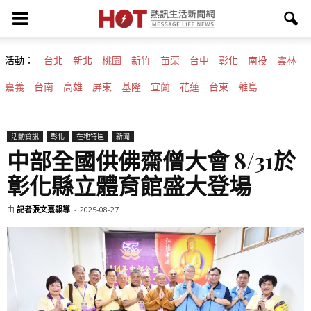
活動：
台北
新北
桃園
新竹
苗栗
台中
彰化
南投
雲林
嘉義
台南
高雄
屏東
基隆
宜蘭
花蓮
台東
離島
活動資訊
彰化
在地特區
新聞
中部全國供佛齋僧大會 8/31於
彰化縣立體育館盛大登場
由
記者張文熹報導
-
2025-08-27