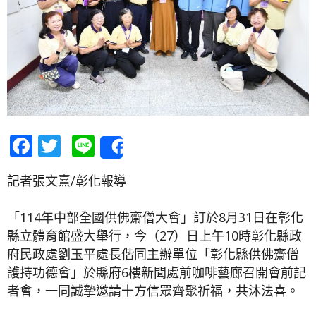
Facebook
Twitter
Line
Share
記者張文熹/彰化報導
「114年中部全國供佛齋僧大會」訂於8月31日在彰化
縣立體育館盛大舉行，今（27）日上午10時彰化縣政
府民政處劉玉平處長偕同主辦單位「彰化縣供佛齋僧
護持功德會」於縣府6樓新聞處前咖啡藝廊召開會前記
者會，一同誠摯邀請十方信眾齊聚祈福，共沐法喜。