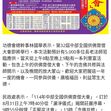
功德會總幹事林國華表示，第32屆中部全國供佛齋僧
大會即將舉行，本次活動預計有5,000多位長老法師蒞
臨應供，當天從上午8點至晚上9點有一系列豐富活
動，包含上午的供佛齋僧大會、下午的念佛共修與法
師開示，以及晚間的放大蒙山，歡迎大家把握這一年
一度的機會，一同參與供養，廣植福田，利益眾生大
德。
民政處表示，「114年中部全國供佛齋僧大會」，訂於
8月31日上午7時40分從「灑淨儀式」揭開莊嚴序幕，
9時55分辦理「盂蘭盆法會」，13時「念佛共修」，