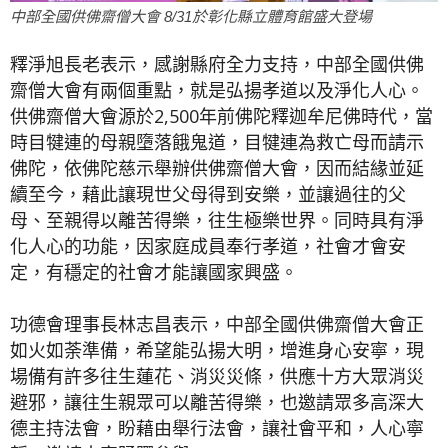
中部全國供佛齋僧大會 8/31於彰化縣立體育館盛大登場
釋淨旭長老表示，感謝縣府全力支持，中部全國供佛
齋僧大會有兩個重點，就是弘揚孝道以及淨化人心。
供佛齋僧大會源於2,500年前佛陀釋迦牟尼佛時代，當
時目犍連的母親墮落餓鬼道，目犍連為救亡母而請示
佛陀，依佛陀慈示舉辦供佛齋僧大會，因而結緣並延
續至今，藉此讓現世父母得到安樂，並讓過往的父
母、至親得以離苦得樂，往生極樂世界。同時具有淨
化人心的功能，因家庭成員奉行孝道，社會才會安
定，有穩定的社會才能讓國家興盛。
功德會理事長林志昌表示，中部全國供佛齋僧大會正
如火如荼準備，希望能弘揚大明，增進身心安寧，現
場備有許多往生蓮花、消災災條，供應十方大眾消災
避邪，讓往生親眾可以離苦得樂，也邀請眾多高深大
德主持法會，盼藉由舉行法會，讓社會平和，人心寧