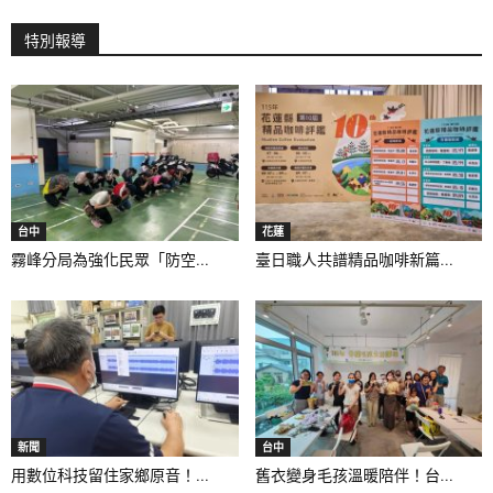
特別報導
台中
花蓮
霧峰分局為強化民眾「防空...
臺日職人共譜精品咖啡新篇...
新聞
台中
用數位科技留住家鄉原音！...
舊衣變身毛孩溫暖陪伴！台...