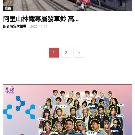
嘉義
阿里山林鐵專屬發車鈴 高...
記者陳宜琳報導
-
2023-11-07
1
2