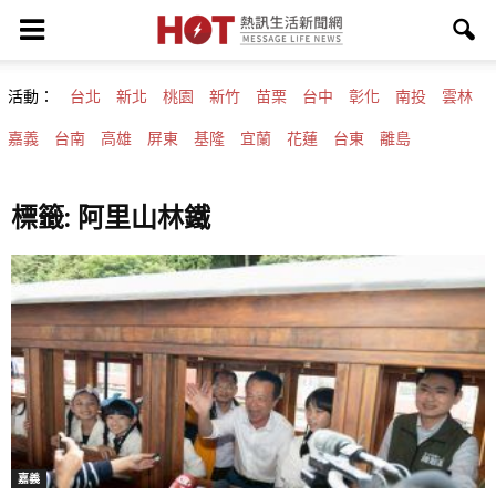
活動：
台北
新北
桃園
新竹
苗栗
台中
彰化
南投
雲林
嘉義
台南
高雄
屏東
基隆
宜蘭
花蓮
台東
離島
標籤: 阿里山林鐵
嘉義