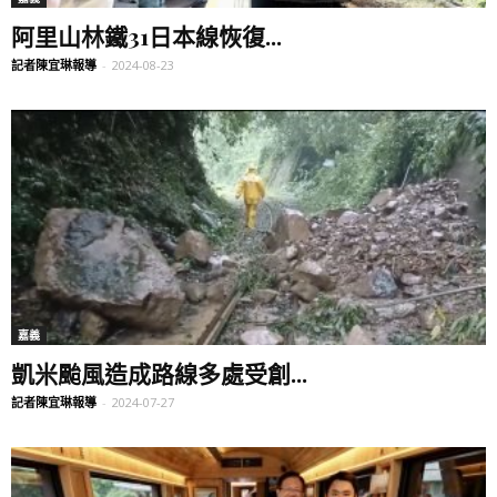
阿里山林鐵31日本線恢復...
記者陳宜琳報導
-
2024-08-23
嘉義
凱米颱風造成路線多處受創...
記者陳宜琳報導
-
2024-07-27