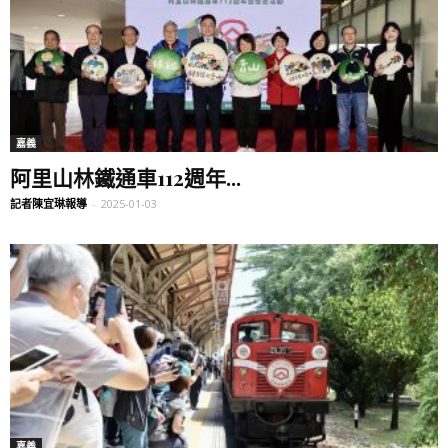
嘉義
阿里山林鐵通車112週年...
記者陳宜琳報導
-
2025-01-03
嘉義