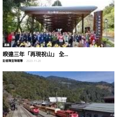
嘉義
睽違三年「再現祝山」 全...
記者陳宜琳報導
-
2023-11-20