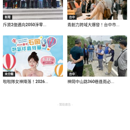
新聞
台中
斥資2億邁向2050淨零...
青創力跨域大爆發！台中市...
未分類
台中
啦啦隊女神降落！2026...
神岡中山路360巷逢雨必...
- 贊助廣告 -