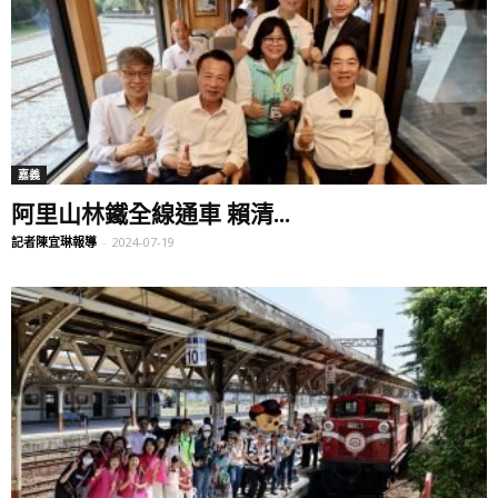
嘉義
阿里山林鐵全線通車 賴清...
記者陳宜琳報導
-
2024-07-19