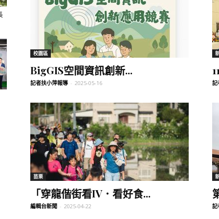
長
聞
校園區
BigGIS空間資訊創新...
記者扶小萍報導
-
2025-05-16
記
網
苗栗
「穿龍偕街看IV．看好食...
編輯台新聞
-
2025-04-22
記