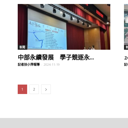
新聞
中部永續發展 學子競逐永...
記者扶小萍報導
-
2024-11-19
記
1
2