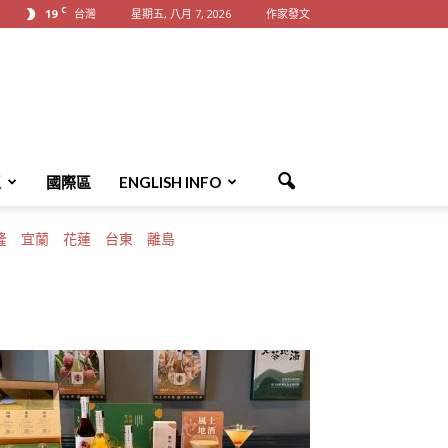
C
19
台灣
星期五, 八月 7, 2026
作家發文
區
國際區
ENGLISH INFO
隆
宜蘭
花蓮
台東
離島