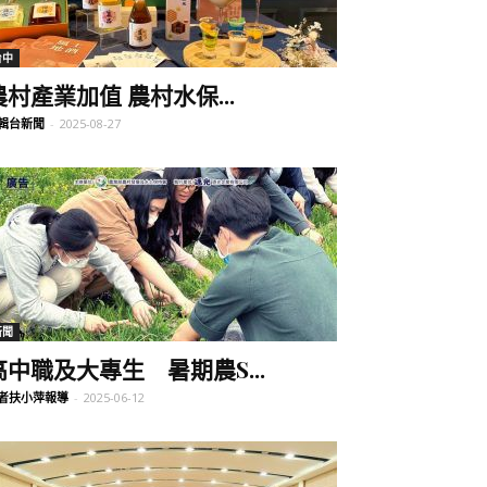
台中
農村產業加值 農村水保...
輯台新聞
-
2025-08-27
新聞
高中職及大專生 暑期農S...
者扶小萍報導
-
2025-06-12