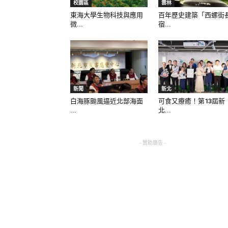
校園區
雲林
東海大學生物科技與應用
百年歷史建築「西螺街
微...
宿...
新聞
新北
白海豚颱風逼近北部海面
可食又療癒！第13屆新
...
北...
- 贊助廣告 -