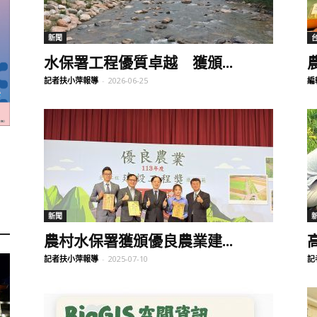
訊
新聞
水保署工程優質卓越 獲頒...
記者扶小萍報導
-
2026-06-25
編
生
活
新聞
農村水保署獲頒優良農業建...
記者扶小萍報導
-
2025-07-10
記
新