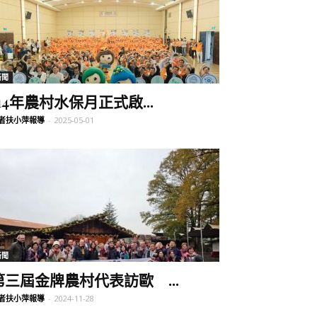
新聞
114年農村水保月正式啟...
者扶小萍報導
-
2025-05-01
新聞
第三屆金牌農村代表訪歐 ...
者扶小萍報導
-
2024-11-28