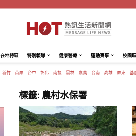
在地特區
特別報導
健康醫療
運動賽事
校園
HotMessage
新竹
苗栗
台中
彰化
南投
雲林
嘉義
台南
高雄
屏東
基
標籤: 農村水保署
熱