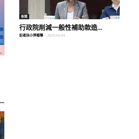
訊
新聞
行政院削減一般性補助款造...
記者扶小萍報導
-
2025-06-04
生
活
新