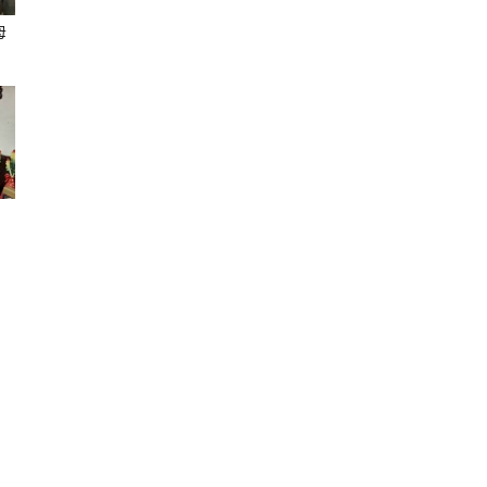
母
聞
網