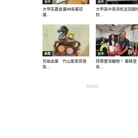
台中
台中
大甲區農會讓30長輩認
大甲高中再添校友回饋
識...
校...
新聞
台中
充裕血庫 竹山紫南宮爸
拜票遭潑穢物！ 霧峰里
氣...
長...
- 贊助廣告 -