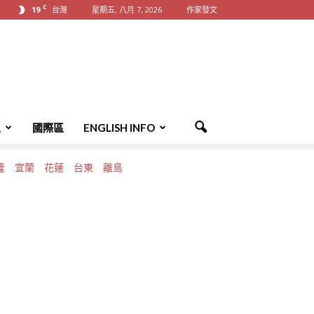
C
19
台灣
星期五, 八月 7, 2026
作家發文
區
國際區
ENGLISH INFO
隆
宜蘭
花蓮
台東
離島