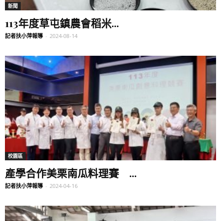
新聞
113年度草屯鎮農會稻米...
記者扶小萍報導
-
2024-08-14
校園區
產學合作美栗南瓜料理賽 ...
記者扶小萍報導
-
2024-04-16