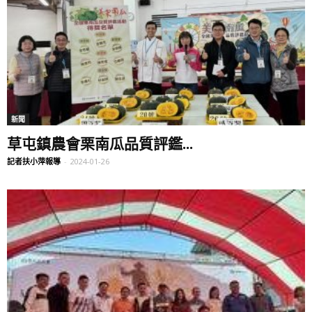
新聞
草屯鎮農會栗南瓜品質評鑑...
記者扶小萍報導
-
2024-01-26