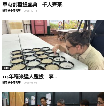
草屯割稻飯盛典 千人齊聚...
記者扶小萍報導
-
2025-12-13
新聞
114年稻米達人選拔 李...
記者扶小萍報導
-
2025-08-06