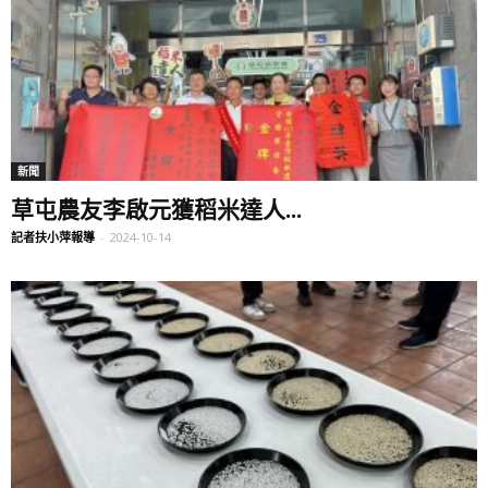
新聞
草屯農友李啟元獲稻米達人...
記者扶小萍報導
-
2024-10-14