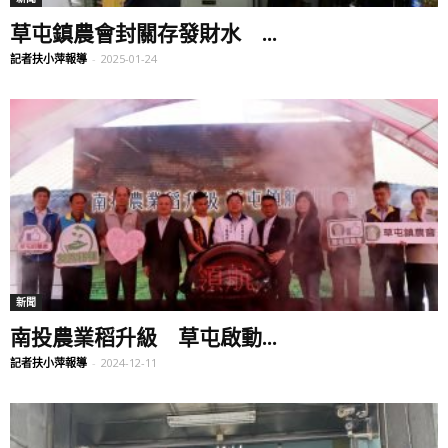
草屯鎮農會封關存發財水 ...
記者扶小萍報導
-
2025-01-24
新聞
南投農業稻升級 草屯啟動...
記者扶小萍報導
-
2024-12-11