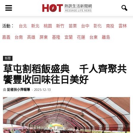
活動：
台北
新北
桃園
新竹
苗栗
台中
彰化
南投
雲林
嘉義
台南
高雄
屏東
基隆
宜蘭
花蓮
台東
離島
新聞
草屯割稻飯盛典 千人齊聚共
饗豐收回味往日美好
由
記者扶小萍報導
-
2025-12-13