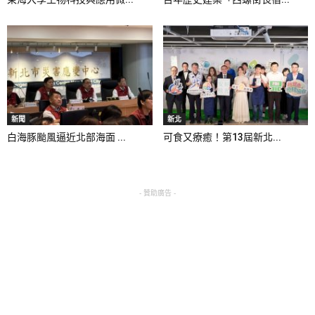
新聞
新北
白海豚颱風逼近北部海面 ...
可食又療癒！第13屆新北...
- 贊助廣告 -