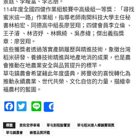
景庭、李畯富、李志朋。
114年度全國四健作業組競賽中高級組一等獎：「尋找
蜜米這一路」作業組，指導老師南開科技大學主任秘
書林柏宏、同德高中組長廖昱翔；四健會員李立倫 、
王子濬 、林咨妤 、林姵綺 、吳彥緯；傑出義指獎
章：廖昱翔。
這些獲獎者透過落實產銷履歷與精進技術，象徵台灣
稻米研發、養蜂技術精進與地產地消的成果，也是農
會推動在地農業安全與品質提升的標竿。
草屯鎮農會希望藉此年度盛典，將豐收的喜悅轉化為
推動永續農業、世代共榮、文化自信的力量，描繪幸
福農村的藍圖。
Facebook
Twitter
Line
Share
標籤
敦和宮停車場
草屯割稻飯饗宴
草屯稻米達人鄉鎮賽頒獎
草屯鎮農會
蜂蜜品質評鑑