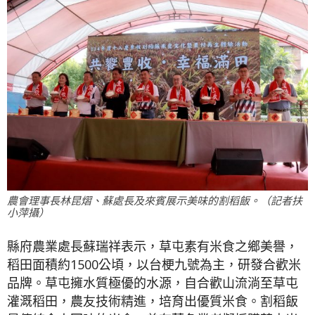
農會理事長林昆熠、蘇處長及來賓展示美味的割稻飯。（記者扶
小萍攝）
縣府農業處長蘇瑞祥表示，草屯素有米食之鄉美譽，
稻田面積約1500公頃，以台梗九號為主，研發合歡米
品牌。草屯擁水質極優的水源，自合歡山流淌至草屯
灌溉稻田，農友技術精進，培育出優質米食。割稻飯