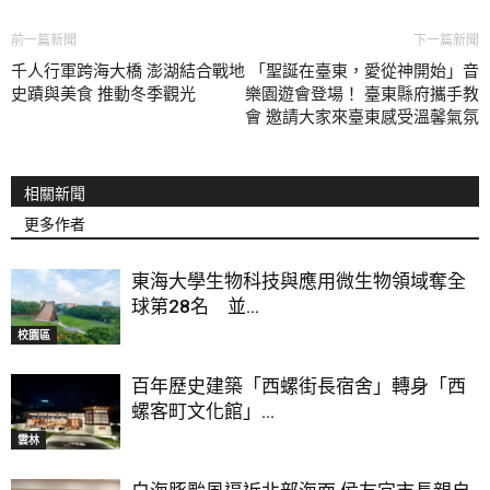
前一篇新聞
下一篇新聞
千人行軍跨海大橋 澎湖結合戰地
「聖誕在臺東，愛從神開始」音
史蹟與美食 推動冬季觀光
樂園遊會登場！ 臺東縣府攜手教
會 邀請大家來臺東感受溫馨氣氛
相關新聞
更多作者
東海大學生物科技與應用微生物領域奪全
球第28名 並...
校園區
百年歷史建築「西螺街長宿舍」轉身「西
螺客町文化館」...
雲林