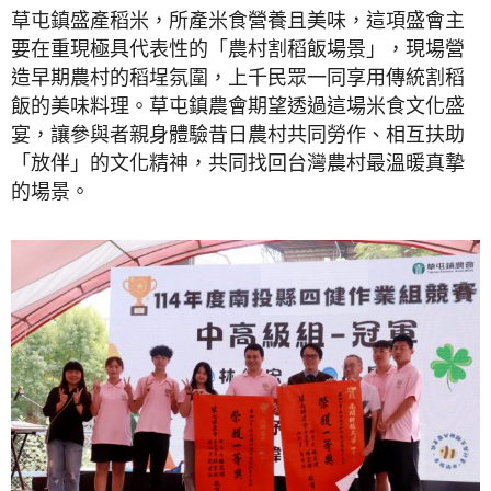
草屯鎮盛產稻米，所產米食營養且美味，這項盛會主
要在重現極具代表性的「農村割稻飯場景」，現場營
造早期農村的稻埕氛圍，上千民眾一同享用傳統割稻
飯的美味料理。草屯鎮農會期望透過這場米食文化盛
宴，讓參與者親身體驗昔日農村共同勞作、相互扶助
「放伴」的文化精神，共同找回台灣農村最溫暖真摯
的場景。