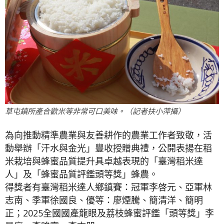
草屯鎮所產合歡米等非常可口美味。（記者扶小萍攝）
為向推動精準農業與友善耕作的農業工作者致敬，活
動舉辦「汗水與金光」豐收授贈典禮，公開表揚在稻
米栽培與蜂蜜品質提升具卓越表現的「臺灣稻米達
人」及「蜂蜜品質評鑑頭等獎」蜂農。
得獎者有臺灣稻米達人鄉鎮賽：冠軍李啓元、亞軍林
志南、季軍徐國良、優等：廖煙騰、簡清洋、簡明
正；2025全國國產龍眼及荔枝蜂蜜評鑑「頭等獎」李