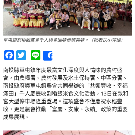
草屯鎮割稻飯盛會千人與會回味傳統美味。（記者扶小萍攝）
Facebook
Twitter
Line
Share
南投縣草屯鎮年度最富文化深度與人情味的農村盛
會，由農糧署、農村發展及水土保持署、中區分署、
南投縣府與草屯鎮農會共同舉辦的「共饗豐收・幸福
滿田」千人慶豐收割稻飯米食文化活動，13日在敦和
宮大型停車場隆重登場。這項盛會不僅慶祝水稻豐
收，更是農會推動「富麗、安康、永續」政策的重要
成果展現。