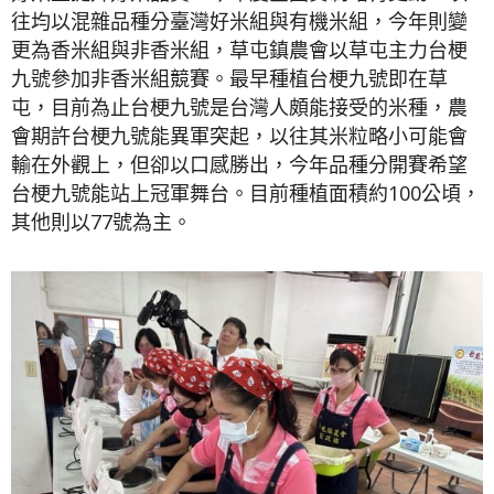
往均以混雜品種分臺灣好米組與有機米組，今年則變
更為香米組與非香米組，草屯鎮農會以草屯主力台梗
九號參加非香米組競賽。最早種植台梗九號即在草
屯，目前為止台梗九號是台灣人頗能接受的米種，農
會期許台梗九號能異軍突起，以往其米粒略小可能會
輸在外觀上，但卻以口感勝出，今年品種分開賽希望
台梗九號能站上冠軍舞台。目前種植面積約100公頃，
其他則以77號為主。