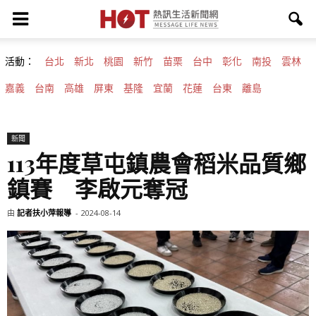
活動：
台北
新北
桃園
新竹
苗栗
台中
彰化
南投
雲林
嘉義
台南
高雄
屏東
基隆
宜蘭
花蓮
台東
離島
新聞
113年度草屯鎮農會稻米品質鄉
鎮賽 李啟元奪冠
由
記者扶小萍報導
-
2024-08-14