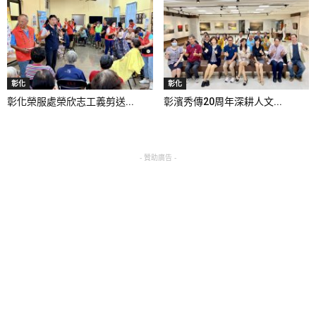
彰化
彰化
彰化榮服處榮欣志工義剪送...
彰濱秀傳20周年深耕人文...
- 贊助廣告 -