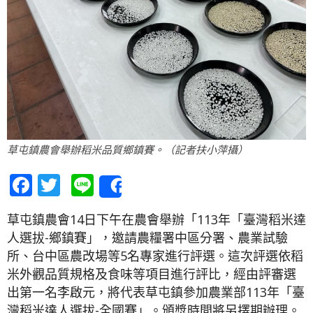
草屯鎮農會舉辦稻米品質鄉鎮賽。（記者扶小萍攝）
Facebook
Twitter
Line
Share
草屯鎮農會14日下午在農會舉辦「113年「臺灣稻米達
人選拔-鄉鎮賽」，邀請農糧署中區分署、農業試驗
所、台中區農改場等5名專家進行評選。這次評選依稻
米外觀品質規格及食味等項目進行評比，經由評審選
出第一名李啟元，將代表草屯鎮參加農業部113年「臺
灣稻米達人選拔-全國賽」。頒獎時間將另擇期辦理。