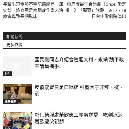
長輩出現步態不穩記憶變差、尿
東尼獎最佳音樂劇《Once, 愛是
失禁 檢查竟是水腦症作祟未治
唯一》「彈琴」說愛 8/17、18
療會導致長期臥床
日台中歌劇院演出
相關新聞
更多作者
國民黨同志介紹會巡迴大村、永靖 魏平政
率議員攜手...
彰化
反覆感冒竟是口咽癌 引發因子非菸、檳、
酒
健康醫療
彰化榮服處榮欣志工義剪送愛 吃剉冰消
暑歡慶父親節
彰化