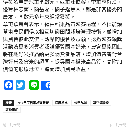
得獎名單是冠軍李啟元、亞軍汪依容、季軍林祈漠、
優等林志南、簡岳瑚、簡子逢等人，都是非常優秀的
農友，李啟元多年來經常獲獎。
草屯鎮農會表示，藉由稻米品質競賽過程，不但能讓
草屯農民們得以相互切磋田間栽培管理技術，並增加
與農會彼此交流、觀摩的機會及意願。透過競賽頒獎
活動讓更多消費者認識優質國產好米，農會更能因此
將在地好米推廣給更多消費者品嚐，增加消費者對台
灣好米及食米的認同。提昇國產稻米高品質、高附加
價值的形象地位，進而增加農民收益。
Facebook
Twitter
Line
Share
標籤
113年度稻米品質競賽
口感勝出
台梗九號
草屯鎮農會
非香米組
前一篇新聞
下一篇新聞