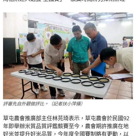
評審先自外觀做評比。（記者扶小萍攝）
草屯農會推廣部主任林芫琦表示，草屯農會於民國92
年即舉辦米質品質評鑑競賽至今，農會期許推廣在地
好米並提升好米品質，今年度全國賽制略有更動，以