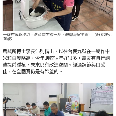
一樣的米與浸泡、烹煮時間都一樣，開鍋滿室生香。（記者扶小
萍攝）
農試所博士李長沛則指出，以往台梗九號在一期作中
米粒白度略高，今年則較往年好很多，農友有自行調
整提前種植，未來仍有改進空間。經過調節與口感
佳，在全國賽仍是有希望的。