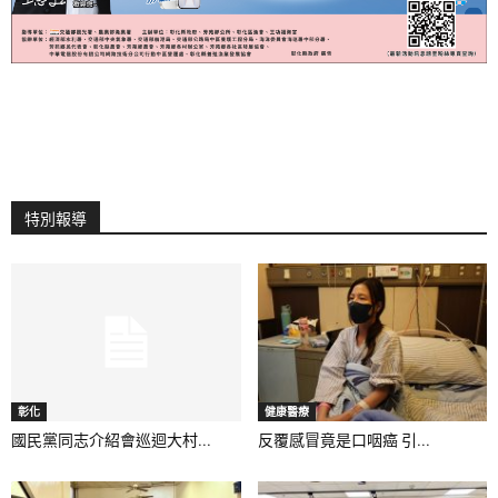
特別報導
彰化
健康醫療
國民黨同志介紹會巡迴大村...
反覆感冒竟是口咽癌 引...