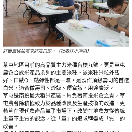
評審需從品嚐來評定口感。（記者扶小萍攝）
草屯地區目前的高品質主力米種台梗九號，更是草屯
農會合歡米產品系列的主要米種。該米種米粒外觀
好、口感Q，黏彈性都是一流，是製作頂級壽司的首選
白米，適合做壽司、炒飯、便當飯，用途廣泛。
草屯是南投最大稻米產區。肩負著南投米倉之責，草
屯農會除積極致力於品種改良及生產技術的改進，更
希望在現代農產品競爭市場下，改變在地農友從傳統
重量不重質的觀念，從「量」的追求轉變成「質」的
改善。