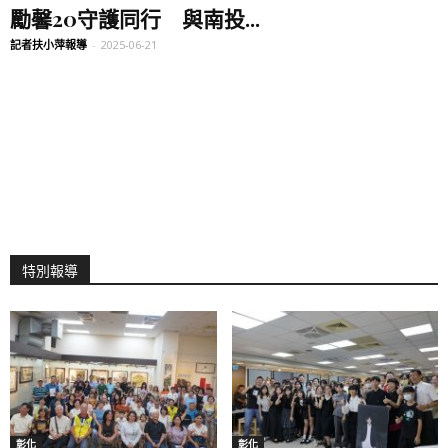
勵馨20守護同行 與南投...
記者扶小萍報導
-
2025-06-21
特別報導
彰化
彰化