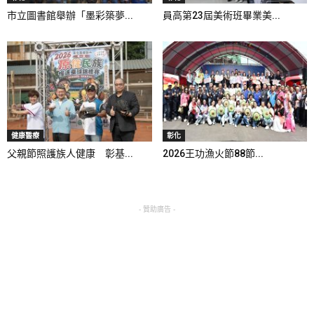
市立圖書館舉辦「墨彩築夢...
員高第23屆美術班畢業美...
健康醫療
彰化
父親節照護族人健康 彰基...
2026王功漁火節88節...
- 贊助廣告 -