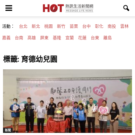
活動：
台北
新北
桃園
新竹
苗栗
台中
彰化
南投
雲林
嘉義
台南
高雄
屏東
基隆
宜蘭
花蓮
台東
離島
標籤: 育德幼兒園
新聞