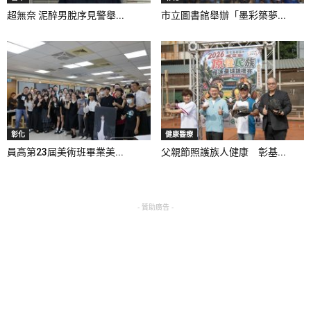
超無奈 泥醉男脫序見警舉...
市立圖書館舉辦「墨彩築夢...
彰化
健康醫療
員高第23屆美術班畢業美...
父親節照護族人健康 彰基...
- 贊助廣告 -