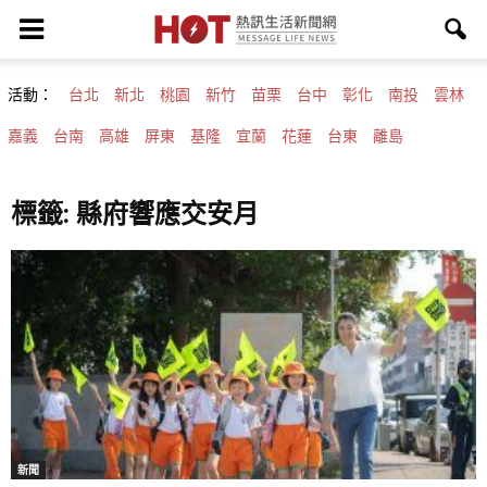
活動：
台北
新北
桃園
新竹
苗栗
台中
彰化
南投
雲林
嘉義
台南
高雄
屏東
基隆
宜蘭
花蓮
台東
離島
標籤: 縣府響應交安月
新聞