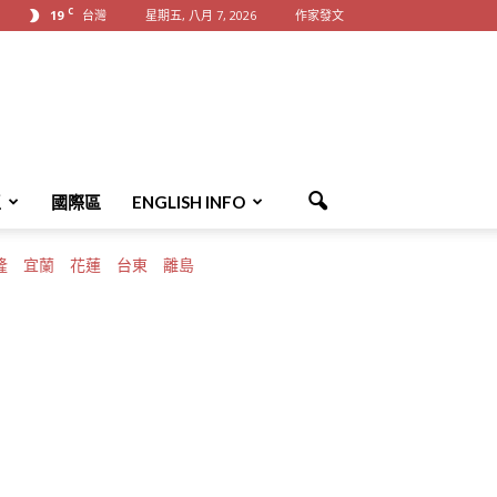
C
19
台灣
星期五, 八月 7, 2026
作家發文
區
國際區
ENGLISH INFO
隆
宜蘭
花蓮
台東
離島