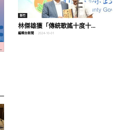
訊
新竹
林傑雄獲「傳統歌謠十度十...
編輯台新聞
-
2024-10-01
生
活
新