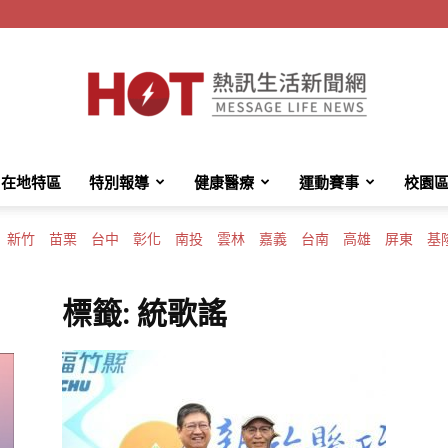
在地特區
特別報導
健康醫療
運動賽事
校園
HotMessage
新竹
苗栗
台中
彰化
南投
雲林
嘉義
台南
高雄
屏東
基
標籤: 統歌謠
熱