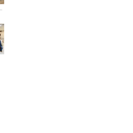
.
聞
網