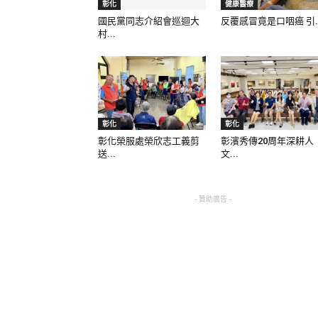
彰化
健康醫療
國民黨同志介紹會巡迴大
反覆感冒竟是口咽癌 引..
村...
彰化
彰化
彰化榮服處榮欣志工義剪
彰濱秀傳20周年深耕人
送...
文...
- 贊助廣告 -