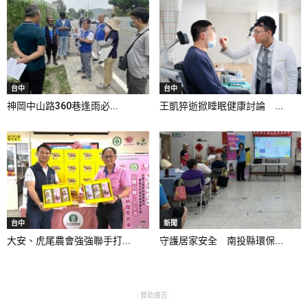
台中
台中
神岡中山路360巷逢雨必...
王凱猝逝掀睡眠健康討論 ...
台中
新聞
大安、虎尾農會強強聯手打...
守護居家安全 南投縣環保...
- 贊助廣告 -