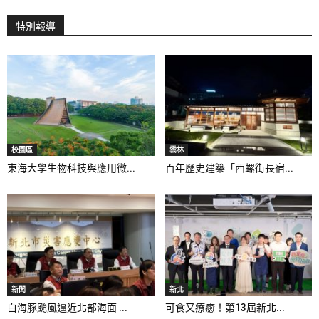
特別報導
校園區
雲林
東海大學生物科技與應用微...
百年歷史建築「西螺街長宿...
新聞
新北
白海豚颱風逼近北部海面 ...
可食又療癒！第13屆新北...