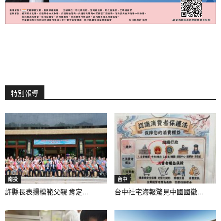
特別報導
南投
台中
許縣長表揚模範父親 肯定...
台中社宅海報驚見中國國徽...