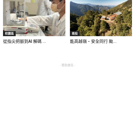
校園區
南投
從指尖把脈到AI 解碼 ...
能高越嶺‧安全同行 颱...
- 贊助廣告 -