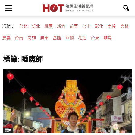
活動：
台北
新北
桃園
新竹
苗栗
台中
彰化
南投
雲林
嘉義
台南
高雄
屏東
基隆
宜蘭
花蓮
台東
離島
標籤: 睡魔師
雲林