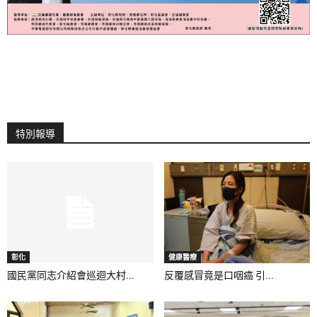
特別報導
彰化
健康醫療
國民黨同志介紹會巡迴大村...
反覆感冒竟是口咽癌 引...