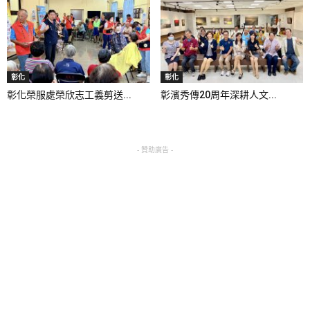
彰化
彰化
彰化榮服處榮欣志工義剪送...
彰濱秀傳20周年深耕人文...
- 贊助廣告 -