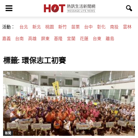
活動：
台北
新北
桃園
新竹
苗栗
台中
彰化
南投
雲林
嘉義
台南
高雄
屏東
基隆
宜蘭
花蓮
台東
離島
標籤: 環保志工初賽
新聞