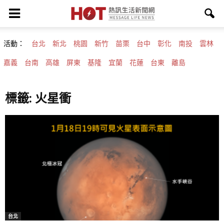
活動：
台北
新北
桃園
新竹
苗栗
台中
彰化
南投
雲林
嘉義
台南
高雄
屏東
基隆
宜蘭
花蓮
台東
離島
標籤: 火星衝
台北