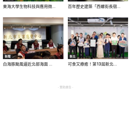
東海大學生物科技與應用微...
百年歷史建築「西螺街長宿...
新聞
新北
白海豚颱風逼近北部海面 ...
可食又療癒！第13屆新北...
- 贊助廣告 -